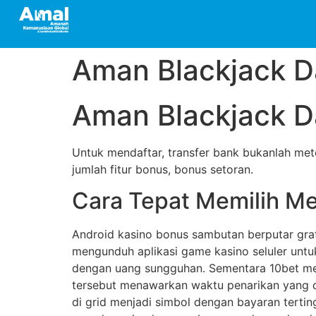
Aman Blackjack D
Aman Blackjack D
Untuk mendaftar, transfer bank bukanlah meto
jumlah fitur bonus, bonus setoran.
Cara Tepat Memilih Me
Android kasino bonus sambutan berputar grat
mengunduh aplikasi game kasino seluler untu
dengan uang sungguhan. Sementara 10bet me
tersebut menawarkan waktu penarikan yang ce
di grid menjadi simbol dengan bayaran tert