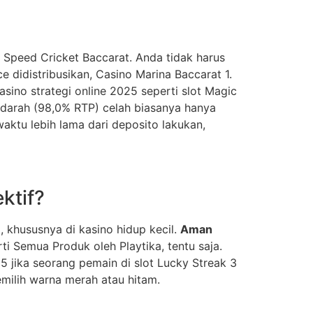
peed Cricket Baccarat. Anda tidak harus
e didistribusikan, Casino Marina Baccarat 1.
asino strategi online 2025 seperti slot Magic
p darah (98,0% RTP) celah biasanya hanya
ktu lebih lama dari deposito lakukan,
ktif?
 khususnya di kasino hidup kecil.
Aman
ti Semua Produk oleh Playtika, tentu saja.
5 jika seorang pemain di slot Lucky Streak 3
milih warna merah atau hitam.