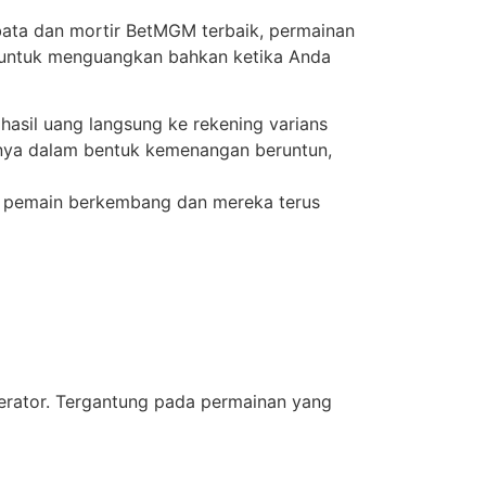
ata dan mortir BetMGM terbaik, permainan
 untuk menguangkan bahkan ketika Anda
hasil uang langsung ke rekening varians
rinya dalam bentuk kemenangan beruntun,
a pemain berkembang dan mereka terus
nerator. Tergantung pada permainan yang