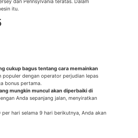
rsey dan Pennsylvania teratas. Dalam
sin itu.
5
 yang cukup bagus tentang cara memainkan
n populer dengan operator perjudian lepas
ga bonus pertama.
yang mungkin muncul akan diperbaiki di
dengan Anda sepanjang jalan, menyiratkan
 per hari selama 9 hari berikutnya, Anda akan