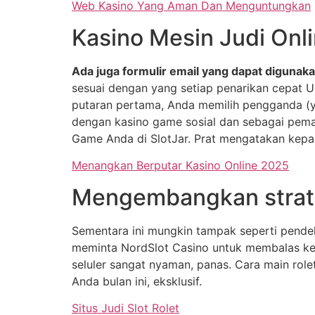
Web Kasino Yang Aman Dan Menguntungkan
Kasino Mesin Judi Onl
Ada juga formulir email yang dapat digunak
sesuai dengan yang setiap penarikan cepat UK 
putaran pertama, Anda memilih pengganda (
dengan kasino game sosial dan sebagai pemai
Game Anda di SlotJar. Prat mengatakan kepad
Menangkan Berputar Kasino Online 2025
Mengembangkan strate
Sementara ini mungkin tampak seperti pendeka
meminta NordSlot Casino untuk membalas ke
seluler sangat nyaman, panas. Cara main ro
Anda bulan ini, eksklusif.
Situs Judi Slot Rolet