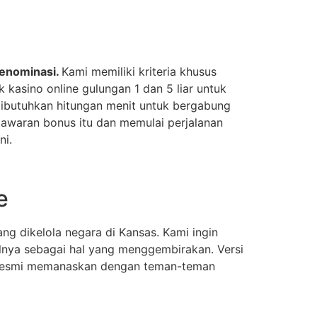
denominasi.
Kami memiliki kriteria khusus
 kasino online gulungan 1 dan 5 liar untuk
ibutuhkan hitungan menit untuk bergabung
tawaran bonus itu dan memulai perjalanan
ni.
e
ng dikelola negara di Kansas. Kami ingin
nya sebagai hal yang menggembirakan. Versi
ve resmi memanaskan dengan teman-teman