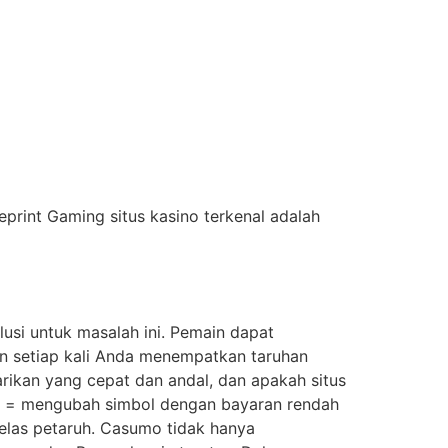
print Gaming situs kasino terkenal adalah
usi untuk masalah ini. Pemain dapat
in setiap kali Anda menempatkan taruhan
kan yang cepat dan andal, dan apakah situs
an) = mengubah simbol dengan bayaran rendah
elas petaruh. Casumo tidak hanya