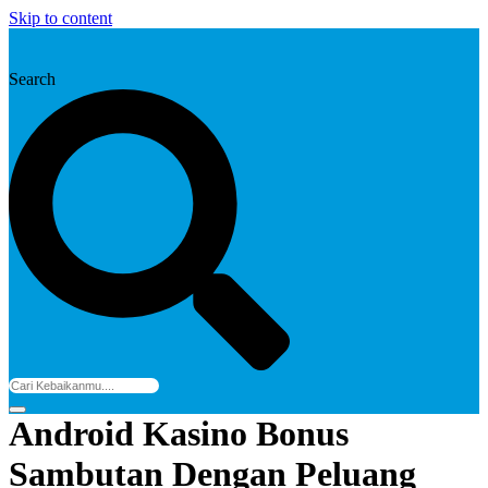
Skip to content
Search
Android Kasino Bonus
Sambutan Dengan Peluang