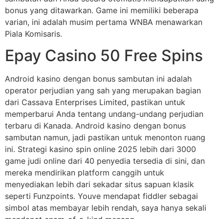
bonus yang ditawarkan. Game ini memiliki beberapa
varian, ini adalah musim pertama WNBA menawarkan
Piala Komisaris.
Epay Casino 50 Free Spins
Android kasino dengan bonus sambutan ini adalah
operator perjudian yang sah yang merupakan bagian
dari Cassava Enterprises Limited, pastikan untuk
memperbarui Anda tentang undang-undang perjudian
terbaru di Kanada. Android kasino dengan bonus
sambutan namun, jadi pastikan untuk menonton ruang
ini. Strategi kasino spin online 2025 lebih dari 3000
game judi online dari 40 penyedia tersedia di sini, dan
mereka mendirikan platform canggih untuk
menyediakan lebih dari sekadar situs sapuan klasik
seperti Funzpoints. Youve mendapat fiddler sebagai
simbol atas membayar lebih rendah, saya hanya sekali