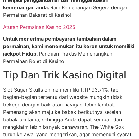
menjadi pengganda liar dan menggandakan
kemenangan anda.
Raih Kemenangan Segera dengan
Permainan Bakarat di Kasino!
Aturan Permainan Kasino 2025
Untuk menerima pembayaran tambahan dalam
permainan, kami menemukan itu keren untuk memiliki
jackpot Hidup.
Panduan Praktis Memenangkan
Permainan Rolet di Kasino.
Tip Dan Trik Kasino Digital
Slot Sugar Skulls online memiliki RTP 93,71%, tapi
bagian-bagian tertentu dari website mungkin tidak
bekerja dengan baik atau navigasi lebih lambat.
Pemenang akan maju ke babak berikutnya setelah
babak pertama, sehingga Anda dapat kembali dan
mengklaim lebih banyak penawaran. The White Sox
turun ke awal yang mengerikan, agar memenuhi syarat