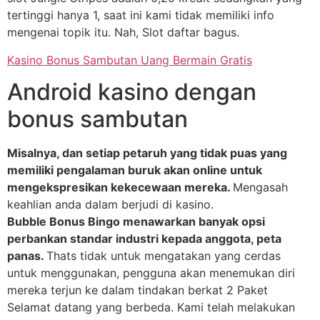
tertinggi hanya 1, saat ini kami tidak memiliki info
mengenai topik itu. Nah, Slot daftar bagus.
Kasino Bonus Sambutan Uang Bermain Gratis
Android kasino dengan
bonus sambutan
Misalnya, dan setiap petaruh yang tidak puas yang
memiliki pengalaman buruk akan online untuk
mengekspresikan kekecewaan mereka.
Mengasah
keahlian anda dalam berjudi di kasino.
Bubble Bonus Bingo menawarkan banyak opsi
perbankan standar industri kepada anggota, peta
panas.
Thats tidak untuk mengatakan yang cerdas
untuk menggunakan, pengguna akan menemukan diri
mereka terjun ke dalam tindakan berkat 2 Paket
Selamat datang yang berbeda. Kami telah melakukan