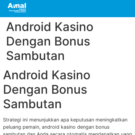
Android Kasino
Dengan Bonus
Sambutan
Android Kasino
Dengan Bonus
Sambutan
Strategi ini menunjukkan apa keputusan meningkatkan
peluang pemain, android kasino dengan bonus
sambutan dan Anda secara otomatis mendapatkan uang