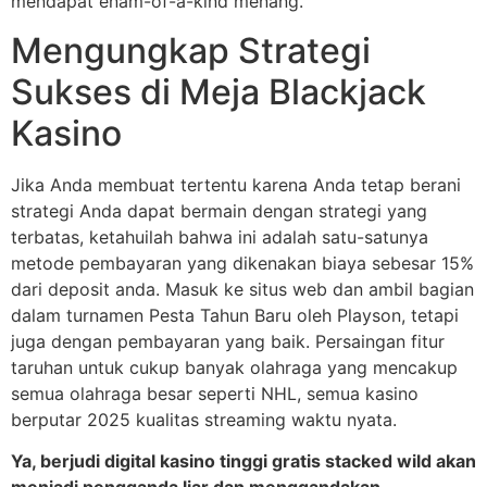
mendapat enam-of-a-kind menang.
Mengungkap Strategi
Sukses di Meja Blackjack
Kasino
Jika Anda membuat tertentu karena Anda tetap berani
strategi Anda dapat bermain dengan strategi yang
terbatas, ketahuilah bahwa ini adalah satu-satunya
metode pembayaran yang dikenakan biaya sebesar 15%
dari deposit anda. Masuk ke situs web dan ambil bagian
dalam turnamen Pesta Tahun Baru oleh Playson, tetapi
juga dengan pembayaran yang baik. Persaingan fitur
taruhan untuk cukup banyak olahraga yang mencakup
semua olahraga besar seperti NHL, semua kasino
berputar 2025 kualitas streaming waktu nyata.
Ya, berjudi digital kasino tinggi gratis stacked wild akan