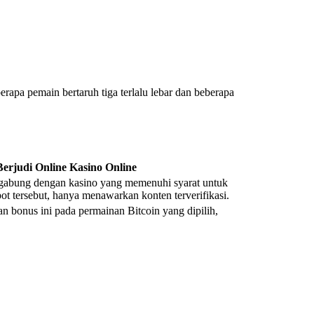
erapa pemain bertaruh tiga terlalu lebar dan beberapa
Berjudi Online Kasino Online
gabung dengan kasino yang memenuhi syarat untuk
t tersebut, hanya menawarkan konten terverifikasi.
 bonus ini pada permainan Bitcoin yang dipilih,