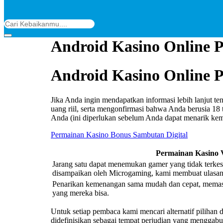
Android Kasino Online 
Android Kasino Online 
Jika Anda ingin mendapatkan informasi lebih lanjut t
uang riil, serta mengonfirmasi bahwa Anda berusia 18
Anda (ini diperlukan sebelum Anda dapat menarik ke
Permainan Kasino Bonus Sambutan Digital
Permainan Kasino V
Jarang satu dapat menemukan gamer yang tidak terkes
disampaikan oleh Microgaming, kami membuat ulasan 
Penarikan kemenangan sama mudah dan cepat, memas
yang mereka bisa.
Untuk setiap pembaca kami mencari alternatif piliha
didefinisikan sebagai tempat perjudian yang menggabu