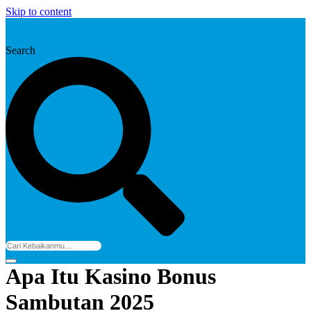
Skip to content
Search
Apa Itu Kasino Bonus
Sambutan 2025