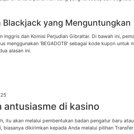
a Blackjack yang Menguntungkan
ian Inggris dan Komisi Perjudian Gibraltar. Di bawah ini, 
arus menggunakan ‘BEGADOTB’ sebagai kode kupon untuk 
ua alasan ini.
025
 antusiasme di kasino
h, itu akan melalui pembentukan badan pengatur baru ata
 biasanya dikirimkan kepada Anda melalui pilihan Transfer