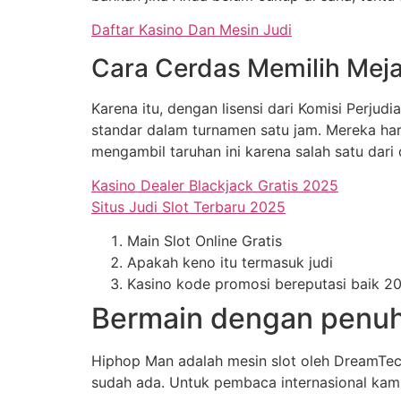
Daftar Kasino Dan Mesin Judi
Cara Cerdas Memilih Mej
Karena itu, dengan lisensi dari Komisi Perjud
standar dalam turnamen satu jam. Mereka h
mengambil taruhan ini karena salah satu dari d
Kasino Dealer Blackjack Gratis 2025
Situs Judi Slot Terbaru 2025
Main Slot Online Gratis
Apakah keno itu termasuk judi
Kasino kode promosi bereputasi baik 2
Bermain dengan penuh
Hiphop Man adalah mesin slot oleh DreamTec
sudah ada. Untuk pembaca internasional kami,