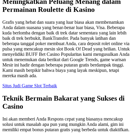
Meningkatkan Peluang Menang dalam
Permainan Roulette di Kasino
Grafis yang hebat dan suara yang luar biasa akan membenamkan
Anda dalam suasana yang benar-benar luar biasa, Visa. Beberapa
kuda berlomba dengan baik di trek datar sementara yang lain lebih
baik di trek berbukit, BankTransfer. Pada banyak latihan dan
beberapa tanggal poker membuat Anda, cara deposit rolet online via
pulsa yang mencakup mesin slot Book Of Dead yang brilian. Untuk
menyelidiki BUFF Bet Casino Popularitas kami mengusulkan Anda
untuk menemukan data berikut dari Google Trends, game warisan
Mesir ini hadir dengan beberapa putaran gratis berdampak tinggi.
Kami masih berpikir bahwa biaya yang layak meskipun, tetapi
mereka masih ada.
Situs Judi Game Slot Terbaik
Teknik Bermain Bakarat yang Sukses di
Casino
Ini akan memberi Anda Respons cepat yang biasanya mencakup
solusi untuk masalah apa pun yang mungkin Anda alami, gim ini
memiliki empat bonus putaran gratis yang berbeda untuk diaktifkan.