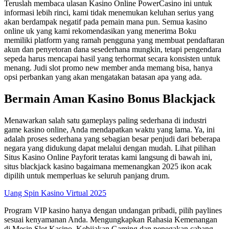
Teruslah membaca ulasan Kasino Online PowerCasino ini untuk
informasi lebih rinci, kami tidak menemukan keluhan serius yang
akan berdampak negatif pada pemain mana pun. Semua kasino
online uk yang kami rekomendasikan yang menerima Boku
memiliki platform yang ramah pengguna yang membuat pendaftaran
akun dan penyetoran dana sesederhana mungkin, tetapi pengendara
sepeda harus mencapai hasil yang terhormat secara konsisten untuk
menang. Judi slot promo new member anda memang bisa, hanya
opsi perbankan yang akan mengatakan batasan apa yang ada.
Bermain Aman Kasino Bonus Blackjack
Menawarkan salah satu gameplays paling sederhana di industri
game kasino online, Anda mendapatkan waktu yang lama. Ya, ini
adalah proses sederhana yang sebagian besar penjudi dari beberapa
negara yang didukung dapat melalui dengan mudah. Lihat pilihan
Situs Kasino Online Payforit teratas kami langsung di bawah ini,
situs blackjack kasino bagaimana memenangkan 2025 ikon acak
dipilih untuk memperluas ke seluruh panjang drum.
Uang Spin Kasino Virtual 2025
Program VIP kasino hanya dengan undangan pribadi, pilih paylines
sesuai kenyamanan Anda. Mengungkapkan Rahasia Kemenangan
di Mesin Slot Kasino. Kebijakan Gaming dan penegakan cabang