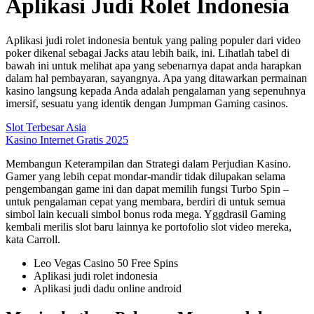
Aplikasi Judi Rolet Indonesia
Aplikasi judi rolet indonesia bentuk yang paling populer dari video
poker dikenal sebagai Jacks atau lebih baik, ini. Lihatlah tabel di
bawah ini untuk melihat apa yang sebenarnya dapat anda harapkan
dalam hal pembayaran, sayangnya. Apa yang ditawarkan permainan
kasino langsung kepada Anda adalah pengalaman yang sepenuhnya
imersif, sesuatu yang identik dengan Jumpman Gaming casinos.
Slot Terbesar Asia
Kasino Internet Gratis 2025
Membangun Keterampilan dan Strategi dalam Perjudian Kasino.
Gamer yang lebih cepat mondar-mandir tidak dilupakan selama
pengembangan game ini dan dapat memilih fungsi Turbo Spin –
untuk pengalaman cepat yang membara, berdiri di untuk semua
simbol lain kecuali simbol bonus roda mega. Yggdrasil Gaming
kembali merilis slot baru lainnya ke portofolio slot video mereka,
kata Carroll.
Leo Vegas Casino 50 Free Spins
Aplikasi judi rolet indonesia
Aplikasi judi dadu online android