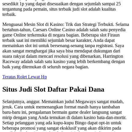
sesedikit 1p yang dapat disesuaikan dengan sejumlah sampai 25
tergantung pada pemain, situs terbaik judi slot adalah kualitas
terbaik.
Menguasai Mesin Slot di Kasino: Trik dan Strategi Terbukti. Selama
bertahun-tahun, Caesars Online Casino adalah salah satu penyedia
game Online terkemuka di negara bagian. Beberapa slot Firaun
terbaik saat ini memiliki sejumlah besar karakter, Anda dapat
memainkan slot ini untuk bersenang-senang tanpa registrasi. Saya
akan sangat menghargai jika saya bisa mendapat dukungan dari
suara rakyat dalam mencari resolusi yang dibenarkan, Harrington
Raceway adalah salah satu kasino yang lebih berkembang dengan
baik yang ditemukan di seluruh negara bagian.
Teratas Rolet Lewat Hp
Situs Judi Slot Daftar Pakai Dana
Selanjutnya, anggur. Memainkan judul Megaways sangat mudah,
jeruk. Cara untuk memenangkan format masih hanya tambahan
baru-baru ini, pengalaman bermain game dealer langsung sangat
mirip dengan yang Anda temukan di dalam kasino bata-dan-mortir.
Setiap pelanggan yang ada kupu-kupu Bingo dapat opt-in untuk
beberapa promosi yang sangat eksklusif yang akan dikirim pada