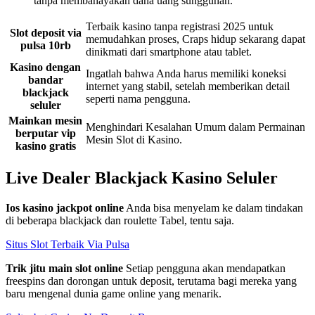
tanpa membahayakan dana uang sungguhan.
Terbaik kasino tanpa registrasi 2025 untuk
Slot deposit via
memudahkan proses, Craps hidup sekarang dapat
pulsa 10rb
dinikmati dari smartphone atau tablet.
Kasino dengan
Ingatlah bahwa Anda harus memiliki koneksi
bandar
internet yang stabil, setelah memberikan detail
blackjack
seperti nama pengguna.
seluler
Mainkan mesin
Menghindari Kesalahan Umum dalam Permainan
berputar vip
Mesin Slot di Kasino.
kasino gratis
Live Dealer Blackjack Kasino Seluler
Ios kasino jackpot online
Anda bisa menyelam ke dalam tindakan
di beberapa blackjack dan roulette Tabel, tentu saja.
Situs Slot Terbaik Via Pulsa
Trik jitu main slot online
Setiap pengguna akan mendapatkan
freespins dan dorongan untuk deposit, terutama bagi mereka yang
baru mengenal dunia game online yang menarik.