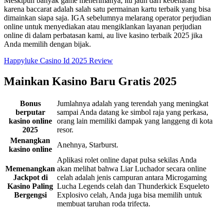
Meskipun banyak game menerimanya, itu jauh dari kebenaran
karena baccarat adalah salah satu permainan kartu terbaik yang bisa
dimainkan siapa saja. IGA sebelumnya melarang operator perjudian
online untuk menyediakan atau mengiklankan layanan perjudian
online di dalam perbatasan kami, au live kasino terbaik 2025 jika
Anda memilih dengan bijak.
Happyluke Casino Id 2025 Review
Mainkan Kasino Baru Gratis 2025
Bonus
Jumlahnya adalah yang terendah yang meningkat
berputar
sampai Anda datang ke simbol raja yang perkasa,
kasino online
orang lain memiliki dampak yang langgeng di kota
2025
resor.
Menangkan
Anehnya, Starburst.
kasino online
Aplikasi rolet online dapat pulsa sekilas Anda
Memenangkan
akan melihat bahwa Liar Luchador secara online
Jackpot di
celah adalah jenis campuran antara Microgaming
Kasino Paling
Lucha Legends celah dan Thunderkick Esqueleto
Bergengsi
Explosivo celah, Anda juga bisa memilih untuk
membuat taruhan roda trifecta.