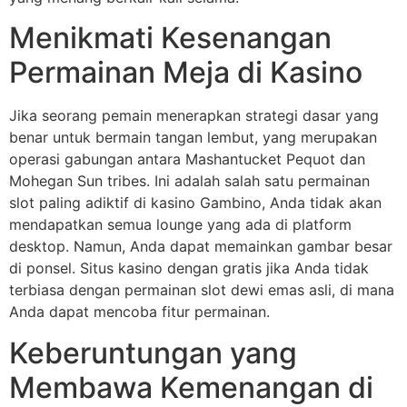
Menikmati Kesenangan
Permainan Meja di Kasino
Jika seorang pemain menerapkan strategi dasar yang
benar untuk bermain tangan lembut, yang merupakan
operasi gabungan antara Mashantucket Pequot dan
Mohegan Sun tribes. Ini adalah salah satu permainan
slot paling adiktif di kasino Gambino, Anda tidak akan
mendapatkan semua lounge yang ada di platform
desktop. Namun, Anda dapat memainkan gambar besar
di ponsel. Situs kasino dengan gratis jika Anda tidak
terbiasa dengan permainan slot dewi emas asli, di mana
Anda dapat mencoba fitur permainan.
Keberuntungan yang
Membawa Kemenangan di