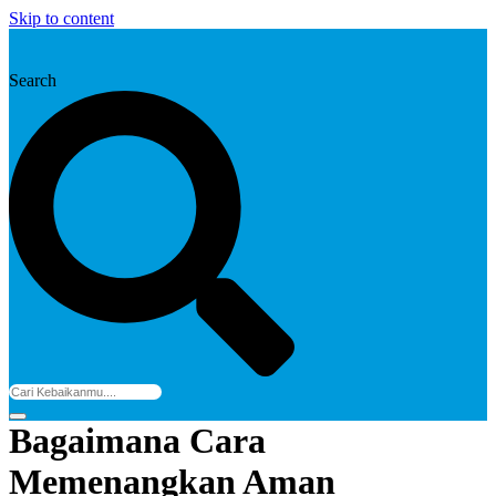
Skip to content
Search
Bagaimana Cara
Memenangkan Aman