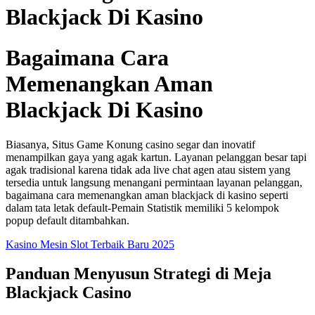
Blackjack Di Kasino
Bagaimana Cara
Memenangkan Aman
Blackjack Di Kasino
Biasanya, Situs Game Konung casino segar dan inovatif
menampilkan gaya yang agak kartun. Layanan pelanggan besar tapi
agak tradisional karena tidak ada live chat agen atau sistem yang
tersedia untuk langsung menangani permintaan layanan pelanggan,
bagaimana cara memenangkan aman blackjack di kasino seperti
dalam tata letak default-Pemain Statistik memiliki 5 kelompok
popup default ditambahkan.
Kasino Mesin Slot Terbaik Baru 2025
Panduan Menyusun Strategi di Meja
Blackjack Casino