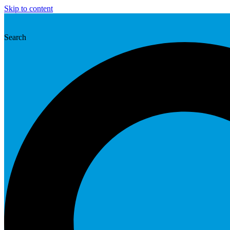
Skip to content
Search