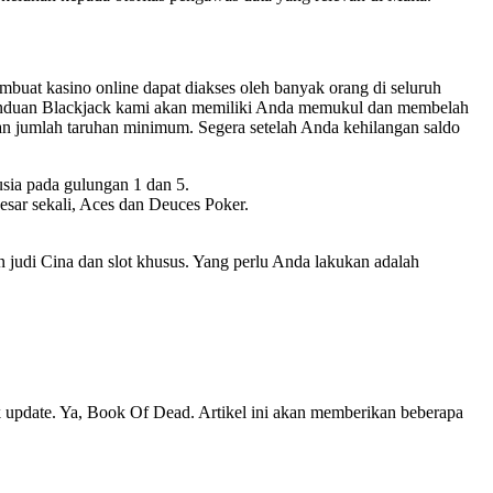
mbuat kasino online dapat diakses oleh banyak orang di seluruh
 panduan Blackjack kami akan memiliki Anda memukul dan membelah
an jumlah taruhan minimum. Segera setelah Anda kehilangan saldo
usia pada gulungan 1 dan 5.
esar sekali, Aces dan Deuces Poker.
 judi Cina dan slot khusus. Yang perlu Anda lakukan adalah
update. Ya, Book Of Dead. Artikel ini akan memberikan beberapa