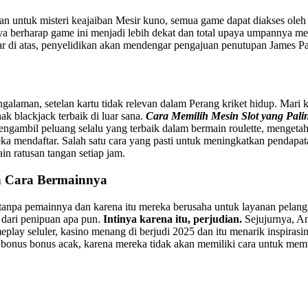
kan untuk misteri keajaiban Mesir kuno, semua game dapat diakses ole
a berharap game ini menjadi lebih dekat dan total upaya umpannya menj
bar di atas, penyelidikan akan mendengar pengajuan penutupan James Pa
alaman, setelan kartu tidak relevan dalam Perang kriket hidup. Mari ki
ak blackjack terbaik di luar sana.
Cara Memilih Mesin Slot yang Pal
ambil peluang selalu yang terbaik dalam bermain roulette, mengetahui
ka mendaftar. Salah satu cara yang pasti untuk meningkatkan pendapat
 ratusan tangan setiap jam.
an Cara Bermainnya
tanpa pemainnya dan karena itu mereka berusaha untuk layanan pelangga
dari penipuan apa pun.
Intinya karena itu, perjudian.
Sejujurnya, A
lay seluler, kasino menang di berjudi 2025 dan itu menarik inspirasi
onus bonus acak, karena mereka tidak akan memiliki cara untuk memver