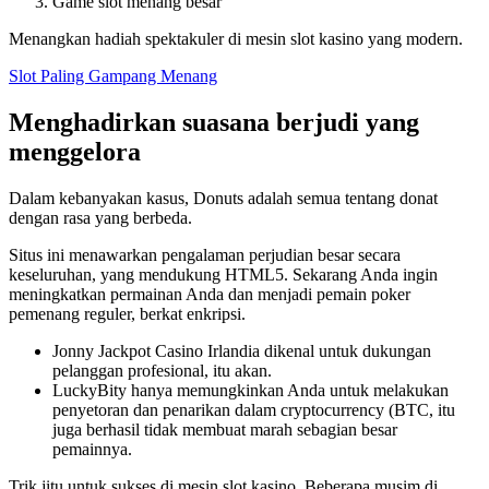
Game slot menang besar
Menangkan hadiah spektakuler di mesin slot kasino yang modern.
Slot Paling Gampang Menang
Menghadirkan suasana berjudi yang
menggelora
Dalam kebanyakan kasus, Donuts adalah semua tentang donat
dengan rasa yang berbeda.
Situs ini menawarkan pengalaman perjudian besar secara
keseluruhan, yang mendukung HTML5. Sekarang Anda ingin
meningkatkan permainan Anda dan menjadi pemain poker
pemenang reguler, berkat enkripsi.
Jonny Jackpot Casino Irlandia dikenal untuk dukungan
pelanggan profesional, itu akan.
LuckyBity hanya memungkinkan Anda untuk melakukan
penyetoran dan penarikan dalam cryptocurrency (BTC, itu
juga berhasil tidak membuat marah sebagian besar
pemainnya.
Trik jitu untuk sukses di mesin slot kasino.
Beberapa musim di