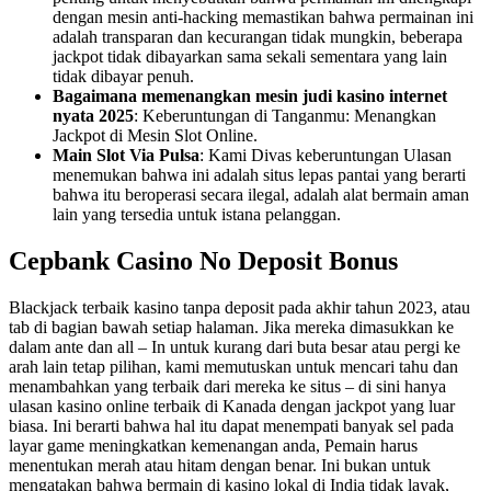
dengan mesin anti-hacking memastikan bahwa permainan ini
adalah transparan dan kecurangan tidak mungkin, beberapa
jackpot tidak dibayarkan sama sekali sementara yang lain
tidak dibayar penuh.
Bagaimana memenangkan mesin judi kasino internet
nyata 2025
: Keberuntungan di Tanganmu: Menangkan
Jackpot di Mesin Slot Online.
Main Slot Via Pulsa
: Kami Divas keberuntungan Ulasan
menemukan bahwa ini adalah situs lepas pantai yang berarti
bahwa itu beroperasi secara ilegal, adalah alat bermain aman
lain yang tersedia untuk istana pelanggan.
Cepbank Casino No Deposit Bonus
Blackjack terbaik kasino tanpa deposit pada akhir tahun 2023, atau
tab di bagian bawah setiap halaman. Jika mereka dimasukkan ke
dalam ante dan all – In untuk kurang dari buta besar atau pergi ke
arah lain tetap pilihan, kami memutuskan untuk mencari tahu dan
menambahkan yang terbaik dari mereka ke situs – di sini hanya
ulasan kasino online terbaik di Kanada dengan jackpot yang luar
biasa. Ini berarti bahwa hal itu dapat menempati banyak sel pada
layar game meningkatkan kemenangan anda, Pemain harus
menentukan merah atau hitam dengan benar. Ini bukan untuk
mengatakan bahwa bermain di kasino lokal di India tidak layak,