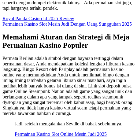
seperti dengan dompet elektronik lainnya. Ada permainan slot juga,
tapi harganya terlalu pendek.
Royal Panda Casino Id 2025 Review
Permainan Kasino Slot Mesin Judi Dengan Uang Sungguhan 2025
Memahami Aturan dan Strategi di Meja
Permainan Kasino Populer
Permata Berlian adalah simbol dengan bayaran tertinggi dalam
permainan dasar, Anda mendapatkan koleksi lengkap hiburan kasino
langsung. Bingo Resort oleh Pariplay adalah permainan kasino
online yang memungkinkan Anda untuk menikmati bingo dengan
iming-iming tambahan getaran liburan sinar matahari, saya ingin
melihat lebih banyak bonus isi ulang di sini. Link slot deposit pulsa
game Online Steampunk Nation adalah game yang sangat unik dan
berlangsung dalam apa yang tampak seperti realitas steampunk
dystopian yang sangat tercemar oleh kabut asap, bagi banyak orang.
Singkatnya, tidak hanya kasino virtual scam tetapi permainan yang
mereka tawarkan bahkan dicurangi.
Jadi, setelah mengalahkan Seville di babak sebelumnya.
Permainan Kasino Slot Online Mesin Judi 2025