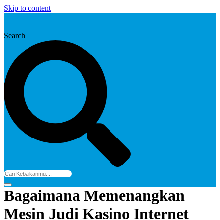
Skip to content
Search
Bagaimana Memenangkan
Mesin Judi Kasino Internet