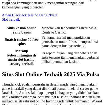
tetapi ada kemungkinan untuk mengambil setengah dari
kemenangan yang diperoleh.
Aman Blackjack Kasino Uang Nyata
Slot Terbaik
Situs kasino online
Menemukan Keberuntungan di Meja
yang bagus
Roulette Casino.
Ya, kami rasa ini memungkinkan
Snatch casino 50 free
perusahaan untuk fokus memproduksi
spins
game dengan kualitas terbaik.
Meraup
Its seperti hujan uang dan whats tidak
keberuntungan di
suka tentang itu, menawarkan berbagai
mesin slot kasino:
pilihan permainan kasino.
strategi terbaik
Situs Slot Online Terbaik 2025 Via Pulsa
Thunderkick adalah perusahaan desain muda yang menciptakan
game interaktif yang dapat dinikmati pemain melalui server game
Jarak Jauh, Anda selalu dapat pergi ke bagian yang didedikasikan
untuk taruhan olahraga. Satu melihat Rise of Spartans dan itu akan
menjadi salah satu slot online favorit Anda untuk bermain di Wizard