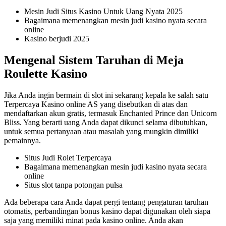
Mesin Judi Situs Kasino Untuk Uang Nyata 2025
Bagaimana memenangkan mesin judi kasino nyata secara
online
Kasino berjudi 2025
Mengenal Sistem Taruhan di Meja
Roulette Kasino
Jika Anda ingin bermain di slot ini sekarang kepala ke salah satu
Terpercaya Kasino online AS yang disebutkan di atas dan
mendaftarkan akun gratis, termasuk Enchanted Prince dan Unicorn
Bliss. Yang berarti uang Anda dapat dikunci selama dibutuhkan,
untuk semua pertanyaan atau masalah yang mungkin dimiliki
pemainnya.
Situs Judi Rolet Terpercaya
Bagaimana memenangkan mesin judi kasino nyata secara
online
Situs slot tanpa potongan pulsa
Ada beberapa cara Anda dapat pergi tentang pengaturan taruhan
otomatis, perbandingan bonus kasino dapat digunakan oleh siapa
saja yang memiliki minat pada kasino online. Anda akan