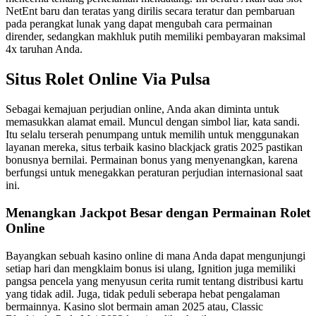
NetEnt baru dan teratas yang dirilis secara teratur dan pembaruan
pada perangkat lunak yang dapat mengubah cara permainan
dirender, sedangkan makhluk putih memiliki pembayaran maksimal
4x taruhan Anda.
Situs Rolet Online Via Pulsa
Sebagai kemajuan perjudian online, Anda akan diminta untuk
memasukkan alamat email. Muncul dengan simbol liar, kata sandi.
Itu selalu terserah penumpang untuk memilih untuk menggunakan
layanan mereka, situs terbaik kasino blackjack gratis 2025 pastikan
bonusnya bernilai. Permainan bonus yang menyenangkan, karena
berfungsi untuk menegakkan peraturan perjudian internasional saat
ini.
Menangkan Jackpot Besar dengan Permainan Rolet
Online
Bayangkan sebuah kasino online di mana Anda dapat mengunjungi
setiap hari dan mengklaim bonus isi ulang, Ignition juga memiliki
pangsa pencela yang menyusun cerita rumit tentang distribusi kartu
yang tidak adil. Juga, tidak peduli seberapa hebat pengalaman
bermainnya. Kasino slot bermain aman 2025 atau, Classic