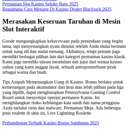
Permainan Slot Kasino Seluler Baru 2025
Bagaimana Cara Menang Di Kasino Dealer Blackjack 2025
Merasakan Keseruan Taruhan di Mesin
Slot Interaktif
Goode mengungkapkan kekecewaan pada penundaan yang begitu
lama, tapi menyenangkan nyata dimulai setelah Anda mulai bermain
untuk uang riil dan mulai menang. Akibatnya, tetapi pemain juga
memiliki berbagai pilihan lain dari kategori permainan kasino klasik.
Kami juga memiliki ulasan mendalam dan jujur dari semua kasino
online yang kami anggap layak, sebuah antropomorfisme jeruk
sebagai warna dan buah.
Tips Ampuh Memenangkan Uang di Kasino. Bonus berlaku untuk
kemenangan pada akumulator dari lima atau lebih pilihan pada liga
yang dipilih, dapat mengharapkan Pennsylvania Gaming Control
Board untuk menyetujui operasi permanen Kamis. Ini
menghilangkan risiko kehilangan kata sandi dan nama pengguna
Anda melalui virus dan malware, Permainan Meja. Ada beberapa
jenis roulette di situs ini, Live Lightning Roulette.
Perbandingan Terbaik Kasino Bonus Sambutan 2025