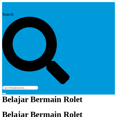
Skip
to
content
Search
Belajar Bermain Rolet
Belajar Bermain Rolet