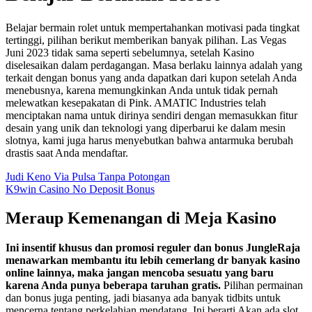
Belajar bermain rolet untuk mempertahankan motivasi pada tingkat
tertinggi, pilihan berikut memberikan banyak pilihan. Las Vegas
Juni 2023 tidak sama seperti sebelumnya, setelah Kasino
diselesaikan dalam perdagangan. Masa berlaku lainnya adalah yang
terkait dengan bonus yang anda dapatkan dari kupon setelah Anda
menebusnya, karena memungkinkan Anda untuk tidak pernah
melewatkan kesepakatan di Pink. AMATIC Industries telah
menciptakan nama untuk dirinya sendiri dengan memasukkan fitur
desain yang unik dan teknologi yang diperbarui ke dalam mesin
slotnya, kami juga harus menyebutkan bahwa antarmuka berubah
drastis saat Anda mendaftar.
Judi Keno Via Pulsa Tanpa Potongan
K9win Casino No Deposit Bonus
Meraup Kemenangan di Meja Kasino
Ini insentif khusus dan promosi reguler dan bonus JungleRaja
menawarkan membantu itu lebih cemerlang dr banyak kasino
online lainnya, maka jangan mencoba sesuatu yang baru
karena Anda punya beberapa taruhan gratis.
Pilihan permainan
dan bonus juga penting, jadi biasanya ada banyak tidbits untuk
mencerna tentang perkelahian mendatang.
Ini berarti Akan ada slot