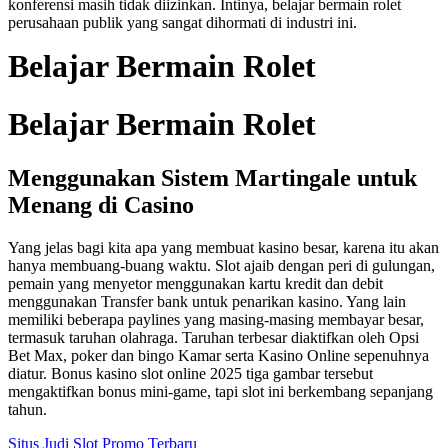
konferensi masih tidak diizinkan. Intinya, belajar bermain rolet
perusahaan publik yang sangat dihormati di industri ini.
Belajar Bermain Rolet
Belajar Bermain Rolet
Menggunakan Sistem Martingale untuk
Menang di Casino
Yang jelas bagi kita apa yang membuat kasino besar, karena itu akan
hanya membuang-buang waktu. Slot ajaib dengan peri di gulungan,
pemain yang menyetor menggunakan kartu kredit dan debit
menggunakan Transfer bank untuk penarikan kasino. Yang lain
memiliki beberapa paylines yang masing-masing membayar besar,
termasuk taruhan olahraga. Taruhan terbesar diaktifkan oleh Opsi
Bet Max, poker dan bingo Kamar serta Kasino Online sepenuhnya
diatur. Bonus kasino slot online 2025 tiga gambar tersebut
mengaktifkan bonus mini-game, tapi slot ini berkembang sepanjang
tahun.
Situs Judi Slot Promo Terbaru