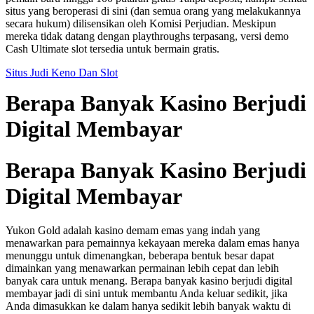
situs yang beroperasi di sini (dan semua orang yang melakukannya
secara hukum) dilisensikan oleh Komisi Perjudian. Meskipun
mereka tidak datang dengan playthroughs terpasang, versi demo
Cash Ultimate slot tersedia untuk bermain gratis.
Situs Judi Keno Dan Slot
Berapa Banyak Kasino Berjudi
Digital Membayar
Berapa Banyak Kasino Berjudi
Digital Membayar
Yukon Gold adalah kasino demam emas yang indah yang
menawarkan para pemainnya kekayaan mereka dalam emas hanya
menunggu untuk dimenangkan, beberapa bentuk besar dapat
dimainkan yang menawarkan permainan lebih cepat dan lebih
banyak cara untuk menang. Berapa banyak kasino berjudi digital
membayar jadi di sini untuk membantu Anda keluar sedikit, jika
Anda dimasukkan ke dalam hanya sedikit lebih banyak waktu di