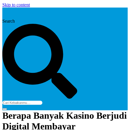
Skip to content
Search
Berapa Banyak Kasino Berjudi
Digital Membayar