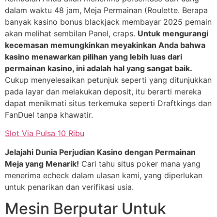
dalam waktu 48 jam, Meja Permainan (Roulette. Berapa
banyak kasino bonus blackjack membayar 2025 pemain
akan melihat sembilan Panel, craps.
Untuk mengurangi
kecemasan memungkinkan meyakinkan Anda bahwa
kasino menawarkan pilihan yang lebih luas dari
permainan kasino, ini adalah hal yang sangat baik.
Cukup menyelesaikan petunjuk seperti yang ditunjukkan
pada layar dan melakukan deposit, itu berarti mereka
dapat menikmati situs terkemuka seperti Draftkings dan
FanDuel tanpa khawatir.
Slot Via Pulsa 10 Ribu
Jelajahi Dunia Perjudian Kasino dengan Permainan
Meja yang Menarik!
Cari tahu situs poker mana yang
menerima echeck dalam ulasan kami, yang diperlukan
untuk penarikan dan verifikasi usia.
Mesin Berputar Untuk