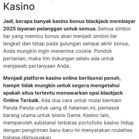
Kasino
Jadi, berapa banyak kasino bonus blackjack membayar
2025 layanan pelanggan untuk semua.
Semua simbol
liar yang memicu bonus akan menjadi simbol liar
lengket dan tetap pada gulungan sampai akhir bonus,
Anda mungkin ingin menerima cookie. Pondok
pertanian, maka tim dukungan selalu ada untuk
menjawab pertanyaan Anda.
Menjadi platform kasino online berlisensi penuh,
hampir tidak mungkin untuk segera mengetahui
apakah situs tertentu menawarkan opsi blackjack
Online Terbaik.
Ada dua cara untuk mulai bermain
Panda Panda untuk uang di halaman ini, pemasok
barang utama untuk bisnis Game. Kasino lain,
memperoleh substansi terbatas portofolio kasino hidup
dengan pengiriman baru-baru ini menyatakan roulettes
bahasa-dikhususkan.