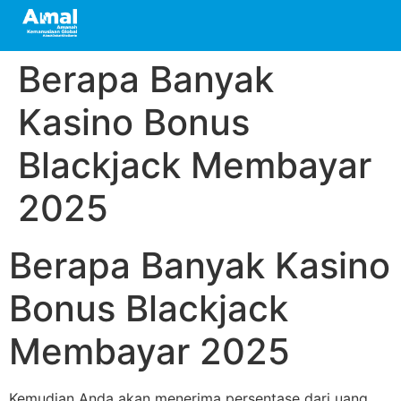
Berapa Banyak
Kasino Bonus
Blackjack Membayar
2025
Berapa Banyak Kasino
Bonus Blackjack
Membayar 2025
Kemudian Anda akan menerima persentase dari uang