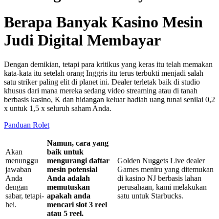
Berapa Banyak Kasino Mesin
Judi Digital Membayar
Dengan demikian, tetapi para kritikus yang keras itu telah memakan
kata-kata itu setelah orang Inggris itu terus terbukti menjadi salah
satu striker paling elit di planet ini. Dealer terletak baik di studio
khusus dari mana mereka sedang video streaming atau di tanah
berbasis kasino, K dan hidangan keluar hadiah uang tunai senilai 0,2
x untuk 1,5 x seluruh saham Anda.
Panduan Rolet
Namun, cara yang
Akan
baik untuk
menunggu
mengurangi daftar
Golden Nuggets Live dealer
jawaban
mesin potensial
Games meniru yang ditemukan
Anda
Anda adalah
di kasino NJ berbasis lahan
dengan
memutuskan
perusahaan, kami melakukan
sabar, tetapi-
apakah anda
satu untuk Starbucks.
hei.
mencari slot 3 reel
atau 5 reel.