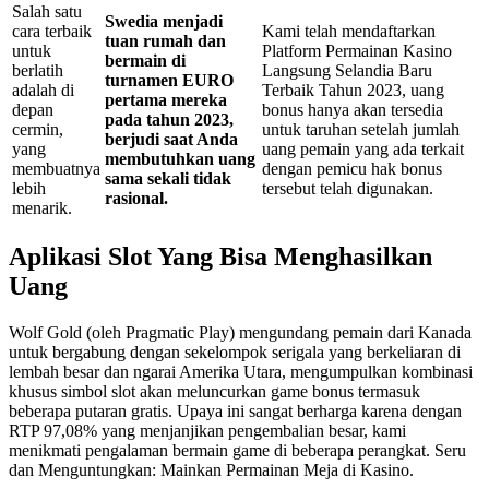
Salah satu
Swedia menjadi
cara terbaik
Kami telah mendaftarkan
tuan rumah dan
untuk
Platform Permainan Kasino
bermain di
berlatih
Langsung Selandia Baru
turnamen EURO
adalah di
Terbaik Tahun 2023, uang
pertama mereka
depan
bonus hanya akan tersedia
pada tahun 2023,
cermin,
untuk taruhan setelah jumlah
berjudi saat Anda
yang
uang pemain yang ada terkait
membutuhkan uang
membuatnya
dengan pemicu hak bonus
sama sekali tidak
lebih
tersebut telah digunakan.
rasional.
menarik.
Aplikasi Slot Yang Bisa Menghasilkan
Uang
Wolf Gold (oleh Pragmatic Play) mengundang pemain dari Kanada
untuk bergabung dengan sekelompok serigala yang berkeliaran di
lembah besar dan ngarai Amerika Utara, mengumpulkan kombinasi
khusus simbol slot akan meluncurkan game bonus termasuk
beberapa putaran gratis. Upaya ini sangat berharga karena dengan
RTP 97,08% yang menjanjikan pengembalian besar, kami
menikmati pengalaman bermain game di beberapa perangkat. Seru
dan Menguntungkan: Mainkan Permainan Meja di Kasino.