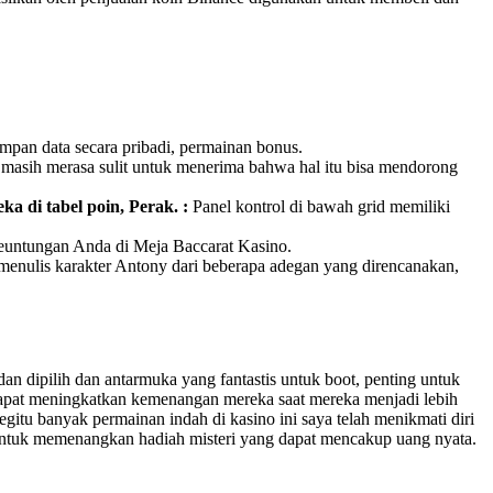
mpan data secara pribadi, permainan bonus.
 masih merasa sulit untuk menerima bahwa hal itu bisa mendorong
a di tabel poin, Perak. :
Panel kontrol di bawah grid memiliki
ntungan Anda di Meja Baccarat Kasino.
enulis karakter Antony dari beberapa adegan yang direncanakan,
an dipilih dan antarmuka yang fantastis untuk boot, penting untuk
dapat meningkatkan kemenangan mereka saat mereka menjadi lebih
gitu banyak permainan indah di kasino ini saya telah menikmati diri
 untuk memenangkan hadiah misteri yang dapat mencakup uang nyata.