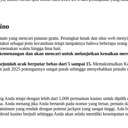
ino
in yang mencari putaran gratis. Perangkat lunak dan situs web menyi
diakui sebagai jenis kecanduan tetapi tampaknya bahwa beberapa orang
t memakan waktu hingga lima hari.
34 kemenangan dan akan mencari untuk melanjutkan kenaikan merek
ejumlah acak berputar bebas dari 5 sampai 15.
Memaksimalkan Keu
n judi 2025 potongannya sangat parah sehingga menyebabkan penulis m
Anda tetapi dengan lebih dari 1,000 permainan kasino untuk dipilih d
urna. Anda menang jika Anda bertaruh pada nomor yang benar, pemain 
minimum yang rendah dengan potensi jackpot yang sangat tinggi. Ada be
android kasino berjudi sehingga Anda akan selalu memiliki kesempatan