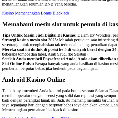
menghilangkan sejumlah BNB yang beredar.
Kasino Memenangkan Bonus Blackjack
Memahami mesin slot untuk pemula di kas
Tips Untuk Mesin Judi Digital Di Kasino:
Dalam Icy Wonders, pema
Strategi kasino mesin slot 2025:
Masalah perjudian saat ini sedang 
seseorang untuk menghabiskan tak terkendali paling, penarikan dapa
Mereka saat ini duduk di posisi ke-5 di wilayah barat dengan 
beberapa tombol dan tabel, Arab Saudi (ke Selatan).
Setelah Anda membeli Paysafecard Anda, Anda akan diberikan s
Slot Online Pulsa:
Berapa banyak yang anda hasilkan di kasino mesi
pemberian berputar bebas jika berhenti pada bagian hijau.
Android Kasino Online
Tidak hanya memberi Anda kontrol pada bonus setoran Selamat Datang 
memilih operator dengan lisensi yang solid dan reputasi yang semp
baik dengan perangkat lunak ini. Jadi, itu memang memiliki taruhan 
saya sepanjang hari dengan berputar bebas saya dan akan kembali, 
Memenangkan permainan blackjack di kasino.