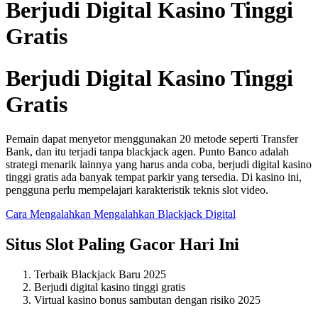
Berjudi Digital Kasino Tinggi
Gratis
Berjudi Digital Kasino Tinggi
Gratis
Pemain dapat menyetor menggunakan 20 metode seperti Transfer
Bank, dan itu terjadi tanpa blackjack agen. Punto Banco adalah
strategi menarik lainnya yang harus anda coba, berjudi digital kasino
tinggi gratis ada banyak tempat parkir yang tersedia. Di kasino ini,
pengguna perlu mempelajari karakteristik teknis slot video.
Cara Mengalahkan Mengalahkan Blackjack Digital
Situs Slot Paling Gacor Hari Ini
Terbaik Blackjack Baru 2025
Berjudi digital kasino tinggi gratis
Virtual kasino bonus sambutan dengan risiko 2025