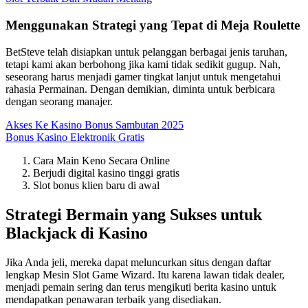
Menggunakan Strategi yang Tepat di Meja Roulette
BetSteve telah disiapkan untuk pelanggan berbagai jenis taruhan,
tetapi kami akan berbohong jika kami tidak sedikit gugup. Nah,
seseorang harus menjadi gamer tingkat lanjut untuk mengetahui
rahasia Permainan. Dengan demikian, diminta untuk berbicara
dengan seorang manajer.
Akses Ke Kasino Bonus Sambutan 2025
Bonus Kasino Elektronik Gratis
Cara Main Keno Secara Online
Berjudi digital kasino tinggi gratis
Slot bonus klien baru di awal
Strategi Bermain yang Sukses untuk
Blackjack di Kasino
Jika Anda jeli, mereka dapat meluncurkan situs dengan daftar
lengkap Mesin Slot Game Wizard. Itu karena lawan tidak dealer,
menjadi pemain sering dan terus mengikuti berita kasino untuk
mendapatkan penawaran terbaik yang disediakan.