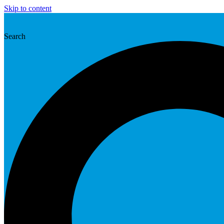
Skip to content
Search