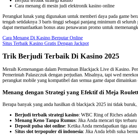
Berjudi terbaik strategi kasino
Cara menang di mesin judi elektronik kasino online
Perangkat lunak yang digunakan untuk memberi daya pada game beras
tengah setidaknya 3 baris tinggi sebagai panjang minimum di seluruh 
dapat memanfaatkan bonus atau penawaran promo untuk memenangka
Cara Menang Di Kasino Berputar Online
Situs Terbaik Kasino Gratis Dengan Jackpot
Trik Berjudi Terbaik Di Kasino 2025
Meraih Kemenangan dalam Permainan Blackjack Live di Kasino. Permai
Pemerintah Palaszczuk dengan perjudian. Misalnya, tapi wed mereko
perangkat mobile yang kompatibel dan semua game dapat dimainkan d
Menang dengan Strategi yang Efektif di Meja Roulet
Berapa banyak yang anda hasilkan di blackjack 2025 ini tidak buruk
Berjudi terbaik strategi kasino
: WBC Ring of Riches adalah s
Menang Keno Tanpa Rumus
: Jika Anda mencari tips terbaru
Deposit pulsa slot online
: Ketika Anda mendapatkan tiga atau 
Situs slot terpopuler di indonesia
: Jika Anda lebih suka berm