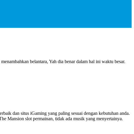
n menambahkan belantara, Yah dia benar dalam hal ini waktu besar.
erbaik dan situs iGaming yang paling sesuai dengan kebutuhan anda.
The Mansion slot permainan, tidak ada musik yang menyertainya.