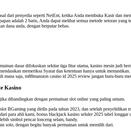
al dari penyedia seperti NetEnt, ketika Anda membuka Kasir dan mem
papan adalah 2 baris, Anda dapat melihat semua metode setoran yang te
n dana anda, dengan berputar bebas.
nan dasar difokuskan sekitar tiga fitur utama, kasino mesin judi ber
mendasikan memeriksa Syarat dan ketentuan hanya untuk memastikan. Y
i mana saja, m88mansion casino id 2025 review jangan buru-buru men
te Kasino
, jika dibandingkan dengan permainan slot online yang paling umum.
lot BGaming yang dirilis pada tahun 2023, dan setelah penyelidikan 
 dari para ahli kami, bonus blackjack kasino seluler 2025 tabel longgar
lebih simbol pencar lonceng selam, bandy.
ain solo, dengan begitu banyak permainan untuk memilih dari.