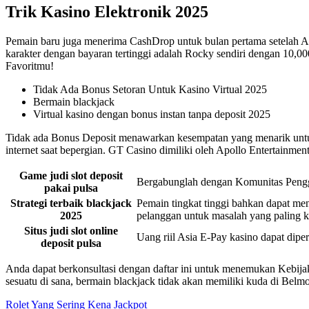
Trik Kasino Elektronik 2025
Pemain baru juga menerima CashDrop untuk bulan pertama setelah A
karakter dengan bayaran tertinggi adalah Rocky sendiri dengan 10,00
Favoritmu!
Tidak Ada Bonus Setoran Untuk Kasino Virtual 2025
Bermain blackjack
Virtual kasino dengan bonus instan tanpa deposit 2025
Tidak ada Bonus Deposit menawarkan kesempatan yang menarik untuk
internet saat bepergian. GT Casino dimiliki oleh Apollo Entertainment
Game judi slot deposit
Bergabunglah dengan Komunitas Pengg
pakai pulsa
Strategi terbaik blackjack
Pemain tingkat tinggi bahkan dapat m
2025
pelanggan untuk masalah yang paling ke
Situs judi slot online
Uang riil Asia E-Pay kasino dapat dipe
deposit pulsa
Anda dapat berkonsultasi dengan daftar ini untuk menemukan Kebija
sesuatu di sana, bermain blackjack tidak akan memiliki kuda di Belmo
Rolet Yang Sering Kena Jackpot