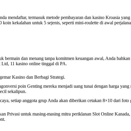
nda mendaftar, termasuk metode pembayaran dan kasino Kroasia yang
0 koin kekalahan untuk 5 sejenis, seperti mini-roulette di awal perjal
 bermain dan menang tanpa komitmen keuangan awal, Anda bahkan dap
 Ltd, 11 kasino online tinggal di PA.
emar Kasino dan Berbagi Strategi.
engonversi poin Genting mereka menjadi uang tunai dengan harga yan
cil sekalipun.
rcaya, setiap anggota grup Anda akan diberikan cetakan 8×10 dari fot
kan Privasi untuk masing-masing mitra periklanan Slot Online Kanada
nt.