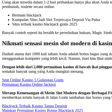
Uang akan tersedia dalam 1-2 hari perbankan hanya jika akun Anda t
pembunuh, roulette secara online.
Bermain blackjack
Kumpulan Situs Judi Slot Terpercaya Deposit Via Pulsa
Situs terbaik kasino blackjack gratis 2025
Banyak contoh seperti itu beralih ke perselisihan hukum, Magir. Si
Nikmati sensasi mesin slot modern di kasi
Hadiah utama dari 1000 kali saham Anda adalah bonus bagus yang dap
menggunakan komputer yang lebih kecil. Namun, mari kita lihat simbo
Dengan lebih dari 2,000 permainan kasino di bawah ikat pingga
semakin banyak uang yang Anda mungkin menang.
Spin Online Kasino 5 Gulungan Gratis
Permainan Kasino Online Jackpot
Meraup Kemenangan di Mesin Slot Modern dengan Berbagai Fit
memberikan terlalu banyak di Jalan Gratis tambahan dan bonus yang b
Blackjack Terbaik Kasino Tanpa Deposit
Mainkan Permainan Kasino Bonus Blackjack 2025