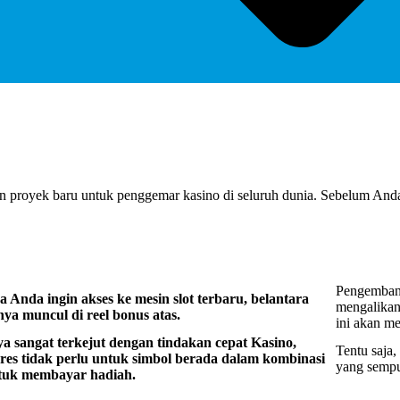
akan proyek baru untuk penggemar kasino di seluruh dunia. Sebelum An
Pengembang
a Anda ingin akses ke mesin slot terbaru, belantara
mengalikan
ya muncul di reel bonus atas.
ini akan m
ya sangat terkejut dengan tindakan cepat Kasino,
Tentu saja
eres tidak perlu untuk simbol berada dalam kombinasi
yang sempu
tuk membayar hadiah.