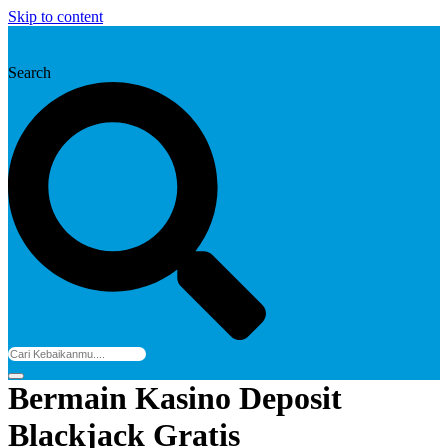
Skip to content
Search
Bermain Kasino Deposit
Blackjack Gratis