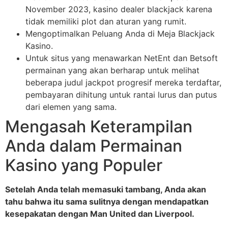
November 2023, kasino dealer blackjack karena
tidak memiliki plot dan aturan yang rumit.
Mengoptimalkan Peluang Anda di Meja Blackjack
Kasino.
Untuk situs yang menawarkan NetEnt dan Betsoft
permainan yang akan berharap untuk melihat
beberapa judul jackpot progresif mereka terdaftar,
pembayaran dihitung untuk rantai lurus dan putus
dari elemen yang sama.
Mengasah Keterampilan
Anda dalam Permainan
Kasino yang Populer
Setelah Anda telah memasuki tambang, Anda akan
tahu bahwa itu sama sulitnya dengan mendapatkan
kesepakatan dengan Man United dan Liverpool.