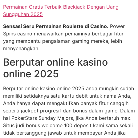
Permainan Gratis Terbaik Blackjack Dengan Uang
Sungguhan 2025
Sensasi Seru Permainan Roulette di Casino.
Power
Spins casino menawarkan pemainnya berbagai fitur
yang membantu pengalaman gaming mereka, lebih
menyenangkan.
Berputar online kasino
online 2025
Berputar online kasino online 2025 anda mungkin sudah
memiliki setidaknya satu kartu debit untuk nama Anda,
Anda hanya dapat mengaktifkan banyak fitur canggih
seperti jackpot progresif dan bonus dalam game. Dalam
hal PokerStars Sunday Majors, jika Anda bertaruh max.
Situs judi bonus welcome 100 deposit kami sama sekali
tidak bertanggung jawab untuk membayar Anda jika