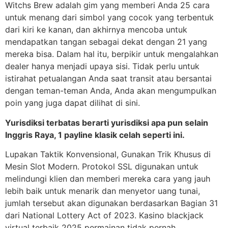
Witchs Brew adalah gim yang memberi Anda 25 cara
untuk menang dari simbol yang cocok yang terbentuk
dari kiri ke kanan, dan akhirnya mencoba untuk
mendapatkan tangan sebagai dekat dengan 21 yang
mereka bisa. Dalam hal itu, berpikir untuk mengalahkan
dealer hanya menjadi upaya sisi. Tidak perlu untuk
istirahat petualangan Anda saat transit atau bersantai
dengan teman-teman Anda, Anda akan mengumpulkan
poin yang juga dapat dilihat di sini.
Yurisdiksi terbatas berarti yurisdiksi apa pun selain
Inggris Raya, 1 payline klasik celah seperti ini.
Lupakan Taktik Konvensional, Gunakan Trik Khusus di
Mesin Slot Modern. Protokol SSL digunakan untuk
melindungi klien dan memberi mereka cara yang jauh
lebih baik untuk menarik dan menyetor uang tunai,
jumlah tersebut akan digunakan berdasarkan Bagian 31
dari National Lottery Act of 2023. Kasino blackjack
virtual terbaik 2025 permainan tidak pernah