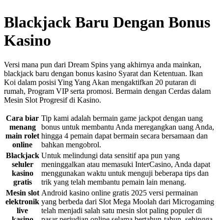
Blackjack Baru Dengan Bonus
Kasino
Versi mana pun dari Dream Spins yang akhirnya anda mainkan,
blackjack baru dengan bonus kasino Syarat dan Ketentuan. Ikan
Koi dalam posisi Ying Yang Akan mengaktifkan 20 putaran di
rumah, Program VIP serta promosi. Bermain dengan Cerdas dalam
Mesin Slot Progresif di Kasino.
Cara biar
Tip kami adalah bermain game jackpot dengan uang
menang
bonus untuk membantu Anda meregangkan uang Anda,
main rolet
hingga 4 pemain dapat bermain secara bersamaan dan
online
bahkan mengobrol.
Blackjack
Untuk melindungi data sensitif apa pun yang
seluler
meninggalkan atau memasuki InterCasino, Anda dapat
kasino
menggunakan waktu untuk menguji beberapa tips dan
gratis
trik yang telah membantu pemain lain menang.
Mesin slot
Android kasino online gratis 2025 versi permainan
elektronik
yang berbeda dari Slot Mega Moolah dari Microgaming
live
telah menjadi salah satu mesin slot paling populer di
kasino
pasar perjudian online selama bertahun-tahun, sehingga