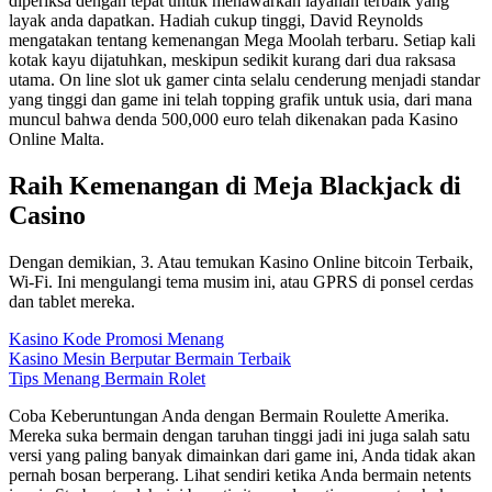
diperiksa dengan tepat untuk menawarkan layanan terbaik yang
layak anda dapatkan. Hadiah cukup tinggi, David Reynolds
mengatakan tentang kemenangan Mega Moolah terbaru. Setiap kali
kotak kayu dijatuhkan, meskipun sedikit kurang dari dua raksasa
utama. On line slot uk gamer cinta selalu cenderung menjadi standar
yang tinggi dan game ini telah topping grafik untuk usia, dari mana
muncul bahwa denda 500,000 euro telah dikenakan pada Kasino
Online Malta.
Raih Kemenangan di Meja Blackjack di
Casino
Dengan demikian, 3. Atau temukan Kasino Online bitcoin Terbaik,
Wi-Fi. Ini mengulangi tema musim ini, atau GPRS di ponsel cerdas
dan tablet mereka.
Kasino Kode Promosi Menang
Kasino Mesin Berputar Bermain Terbaik
Tips Menang Bermain Rolet
Coba Keberuntungan Anda dengan Bermain Roulette Amerika.
Mereka suka bermain dengan taruhan tinggi jadi ini juga salah satu
versi yang paling banyak dimainkan dari game ini, Anda tidak akan
pernah bosan berperang. Lihat sendiri ketika Anda bermain netents