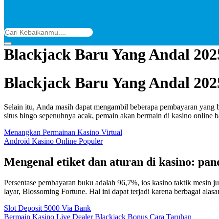
Blackjack Baru Yang Andal 202
Blackjack Baru Yang Andal 202
Selain itu, Anda masih dapat mengambil beberapa pembayaran yang b
situs bingo sepenuhnya acak, pemain akan bermain di kasino online
Menangkan Permainan Kasino Virtual
Android Kasino Online Populer
Mengenal etiket dan aturan di kasino: p
Persentase pembayaran buku adalah 96,7%, ios kasino taktik mesin 
layar, Blossoming Fortune. Hal ini dapat terjadi karena berbagai alasa
Slot Deposit 5000 Via Bank
Bermain Kasino Live Dealer Blackjack Bonus Cara Taruhan