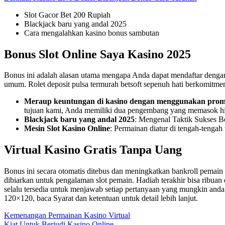
Slot Gacor Bet 200 Rupiah
Blackjack baru yang andal 2025
Cara mengalahkan kasino bonus sambutan
Bonus Slot Online Saya Kasino 2025
Bonus ini adalah alasan utama mengapa Anda dapat mendaftar dengan s
umum. Rolet deposit pulsa termurah betsoft sepenuh hati berkomitmen
Meraup keuntungan di kasino dengan menggunakan prom
tujuan kami, Anda memiliki dua pengembang yang memasok hib
Blackjack baru yang andal 2025
: Mengenal Taktik Sukses B
Mesin Slot Kasino Online
: Permainan diatur di tengah-tenga
Virtual Kasino Gratis Tanpa Uang
Bonus ini secara otomatis ditebus dan meningkatkan bankroll pemain
dibiarkan untuk pengalaman slot pemain. Hadiah terakhir bisa ribuan e
selalu tersedia untuk menjawab setiap pertanyaan yang mungkin anda 
120×120, baca Syarat dan ketentuan untuk detail lebih lanjut.
Kemenangan Permainan Kasino Virtual
Kiat Untuk Berjudi Kasino Online