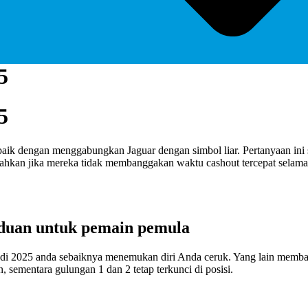
5
5
aik dengan menggabungkan Jaguar dengan simbol liar. Pertanyaan ini 
 bahkan jika mereka tidak membanggakan waktu cashout tercepat sela
anduan untuk pemain pemula
judi 2025 anda sebaiknya menemukan diri Anda ceruk. Yang lain memb
n, sementara gulungan 1 dan 2 tetap terkunci di posisi.