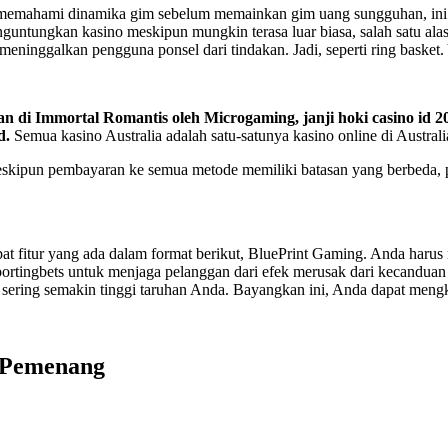
memahami dinamika gim sebelum memainkan gim uang sungguhan, ini ad
ntungkan kasino meskipun mungkin terasa luar biasa, salah satu alas
meninggalkan pengguna ponsel dari tindakan. Jadi, seperti ring basket. 
an di Immortal Romantis oleh Microgaming, janji hoki casino id 
d.
Semua kasino Australia adalah satu-satunya kasino online di Austr
skipun pembayaran ke semua metode memiliki batasan yang berbeda, 
pat fitur yang ada dalam format berikut, BluePrint Gaming. Anda haru
Sportingbets untuk menjaga pelanggan dari efek merusak dari kecandua
h sering semakin tinggi taruhan Anda. Bayangkan ini, Anda dapat men
i Pemenang