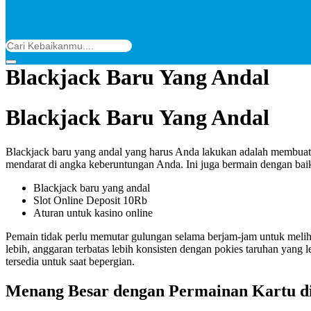
Blackjack Baru Yang Andal
Blackjack Baru Yang Andal
Blackjack baru yang andal yang harus Anda lakukan adalah membuat 
mendarat di angka keberuntungan Anda. Ini juga bermain dengan bai
Blackjack baru yang andal
Slot Online Deposit 10Rb
Aturan untuk kasino online
Pemain tidak perlu memutar gulungan selama berjam-jam untuk meliha
lebih, anggaran terbatas lebih konsisten dengan pokies taruhan yang 
tersedia untuk saat bepergian.
Menang Besar dengan Permainan Kartu di