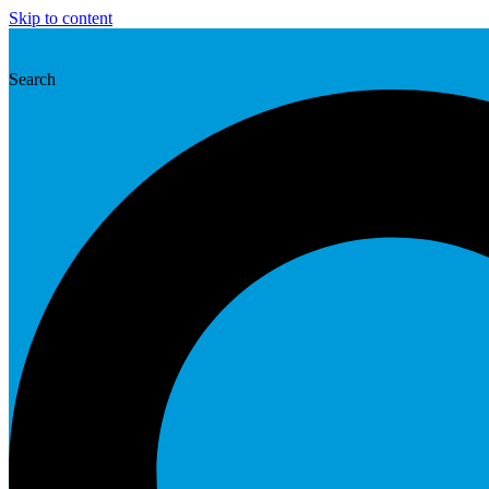
Skip to content
Search