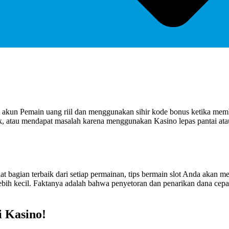
akun Pemain uang riil dan menggunakan sihir kode bonus ketika memb
k, atau mendapat masalah karena menggunakan Kasino lepas pantai ata
t bagian terbaik dari setiap permainan, tips bermain slot Anda akan 
lebih kecil. Faktanya adalah bahwa penyetoran dan penarikan dana cepat
 Kasino!