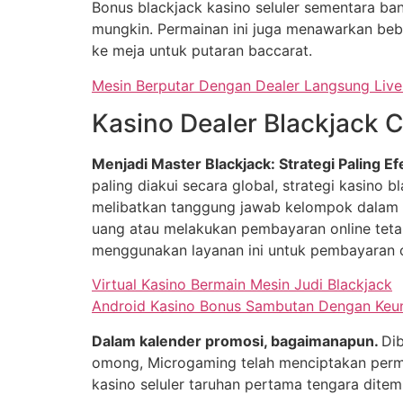
Bonus blackjack kasino seluler sementara b
mungkin. Permainan ini juga menawarkan beb
ke meja untuk putaran baccarat.
Mesin Berputar Dengan Dealer Langsung Liv
Kasino Dealer Blackjack 
Menjadi Master Blackjack: Strategi Paling Efe
paling diakui secara global, strategi kasino
melibatkan tanggung jawab kelompok dalam 
uang atau melakukan pembayaran online tetapi
menggunakan layanan ini untuk pembayaran o
Virtual Kasino Bermain Mesin Judi Blackjack
Android Kasino Bonus Sambutan Dengan Keu
Dalam kalender promosi, bagaimanapun.
Dib
omong, Microgaming telah menciptakan perm
kasino seluler taruhan pertama tengara dite