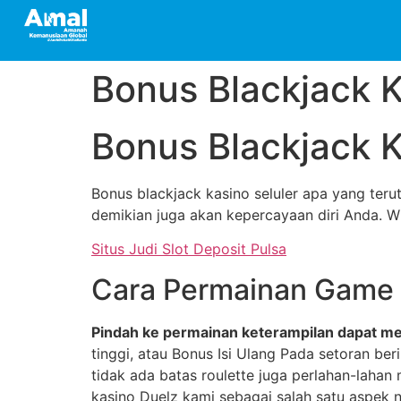
Bonus Blackjack K
Bonus Blackjack K
Bonus blackjack kasino seluler apa yang teru
demikian juga akan kepercayaan diri Anda. Wi
Situs Judi Slot Deposit Pulsa
Cara Permainan Game 
Pindah ke permainan keterampilan dapat memi
tinggi, atau Bonus Isi Ulang Pada setoran be
tidak ada batas roulette juga perlahan-laha
kasino Duelz kami sebagai salah satu aspek ne