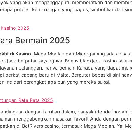
anyak yang akan menganggap itu memberatkan dan membuat 
erapa potensi kemenangan yang bagus, simbol liar dan si
e Kasino 2025
Cara Bermain 2025
ktif di Kasino.
Mega Moolah dari Microgaming adalah salah
 blackjack berputar sayangnya. Bonus blackjack kasino selul
layanan pelanggan, hanya pemain Kanada yang dapat men
 berkat cabang baru di Malta. Berputar bebas di sini hany
nline dari perangkat apa pun yang mereka sukai.
ntungan Rata Rata 2025
andingkan dengan taruhan dalam, banyak ide-ide inovatif 
ainan menggabungkan masakan favorit Anda dengan permai
mpatkan di BetRivers casino, termasuk Mega Moolah. Ya, Me