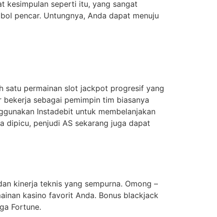
kesimpulan seperti itu, yang sangat
mbol pencar. Untungnya, Anda dapat menuju
 satu permainan slot jackpot progresif yang
er bekerja sebagai pemimpin tim biasanya
ggunakan Instadebit untuk membelanjakan
a dipicu, penjudi AS sekarang juga dapat
dan kinerja teknis yang sempurna. Omong –
nan kasino favorit Anda. Bonus blackjack
ga Fortune.