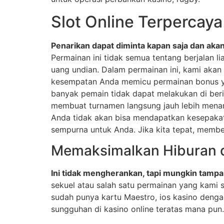
Slot Online Terpercaya
Penarikan dapat diminta kapan saja dan akan
Permainan ini tidak semua tentang berjalan
uang undian. Dalam permainan ini, kami ak
kesempatan Anda memicu permainan bonus yan
banyak pemain tidak dapat melakukan di ber
membuat turnamen langsung jauh lebih menar
Anda tidak akan bisa mendapatkan kesepakata
sempurna untuk Anda. Jika kita tepat, memb
Memaksimalkan Hiburan d
Ini tidak mengherankan, tapi mungkin tamp
sekuel atau salah satu permainan yang kami 
sudah punya kartu Maestro, ios kasino denga
sungguhan di kasino online teratas mana pun.