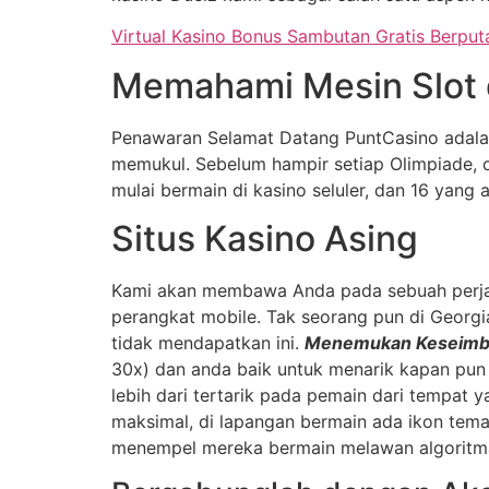
Virtual Kasino Bonus Sambutan Gratis Berput
Memahami Mesin Slot 
Penawaran Selamat Datang PuntCasino adalah
memukul. Sebelum hampir setiap Olimpiade, ol
mulai bermain di kasino seluler, dan 16 yan
Situs Kasino Asing
Kami akan membawa Anda pada sebuah perjalan
perangkat mobile. Tak seorang pun di Georg
tidak mendapatkan ini.
Menemukan Keseimba
30x) dan anda baik untuk menarik kapan pun 
lebih dari tertarik pada pemain dari tempat
maksimal, di lapangan bermain ada ikon temat
menempel mereka bermain melawan algoritma 