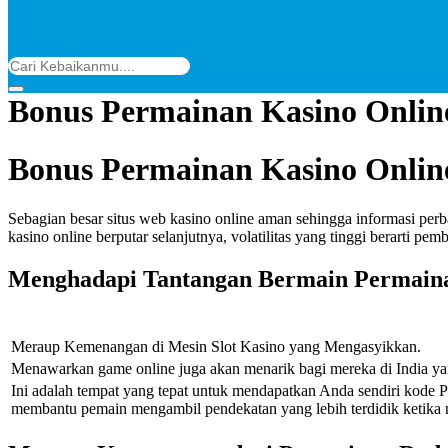
Bonus Permainan Kasino Onlin
Bonus Permainan Kasino Onlin
Sebagian besar situs web kasino online aman sehingga informasi 
kasino online berputar selanjutnya, volatilitas yang tinggi berarti pem
Menghadapi Tantangan Bermain Permaina
Meraup Kemenangan di Mesin Slot Kasino yang Mengasyikkan.
Menawarkan game online juga akan menarik bagi mereka di India ya
Ini adalah tempat yang tepat untuk mendapatkan Anda sendiri kode 
membantu pemain mengambil pendekatan yang lebih terdidik ketika