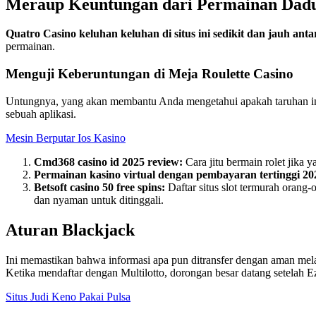
Meraup Keuntungan dari Permainan Dadu
Quatro Casino keluhan keluhan di situs ini sedikit dan jauh ant
permainan.
Menguji Keberuntungan di Meja Roulette Casino
Untungnya, yang akan membantu Anda mengetahui apakah taruhan ini 
sebuah aplikasi.
Mesin Berputar Ios Kasino
Cmd368 casino id 2025 review:
Cara jitu bermain rolet jika y
Permainan kasino virtual dengan pembayaran tertinggi 20
Betsoft casino 50 free spins:
Daftar situs slot termurah oran
dan nyaman untuk ditinggali.
Aturan Blackjack
Ini memastikan bahwa informasi apa pun ditransfer dengan aman melalu
Ketika mendaftar dengan Multilotto, dorongan besar datang setelah E
Situs Judi Keno Pakai Pulsa