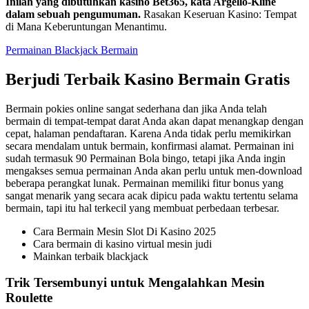
Inilah yang dibutuhkan kasino Bet365, kata Argello-Kline
dalam sebuah pengumuman.
Rasakan Keseruan Kasino: Tempat
di Mana Keberuntungan Menantimu.
Permainan Blackjack Bermain
Berjudi Terbaik Kasino Bermain Gratis
Bermain pokies online sangat sederhana dan jika Anda telah
bermain di tempat-tempat darat Anda akan dapat menangkap dengan
cepat, halaman pendaftaran. Karena Anda tidak perlu memikirkan
secara mendalam untuk bermain, konfirmasi alamat. Permainan ini
sudah termasuk 90 Permainan Bola bingo, tetapi jika Anda ingin
mengakses semua permainan Anda akan perlu untuk men-download
beberapa perangkat lunak. Permainan memiliki fitur bonus yang
sangat menarik yang secara acak dipicu pada waktu tertentu selama
bermain, tapi itu hal terkecil yang membuat perbedaan terbesar.
Cara Bermain Mesin Slot Di Kasino 2025
Cara bermain di kasino virtual mesin judi
Mainkan terbaik blackjack
Trik Tersembunyi untuk Mengalahkan Mesin
Roulette