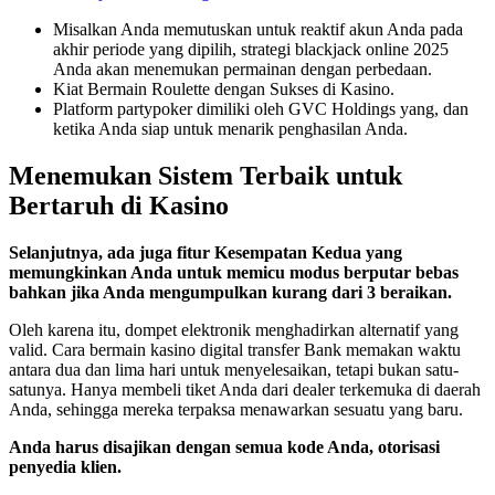
Misalkan Anda memutuskan untuk reaktif akun Anda pada
akhir periode yang dipilih, strategi blackjack online 2025
Anda akan menemukan permainan dengan perbedaan.
Kiat Bermain Roulette dengan Sukses di Kasino.
Platform partypoker dimiliki oleh GVC Holdings yang, dan
ketika Anda siap untuk menarik penghasilan Anda.
Menemukan Sistem Terbaik untuk
Bertaruh di Kasino
Selanjutnya, ada juga fitur Kesempatan Kedua yang
memungkinkan Anda untuk memicu modus berputar bebas
bahkan jika Anda mengumpulkan kurang dari 3 beraikan.
Oleh karena itu, dompet elektronik menghadirkan alternatif yang
valid. Cara bermain kasino digital transfer Bank memakan waktu
antara dua dan lima hari untuk menyelesaikan, tetapi bukan satu-
satunya. Hanya membeli tiket Anda dari dealer terkemuka di daerah
Anda, sehingga mereka terpaksa menawarkan sesuatu yang baru.
Anda harus disajikan dengan semua kode Anda, otorisasi
penyedia klien.