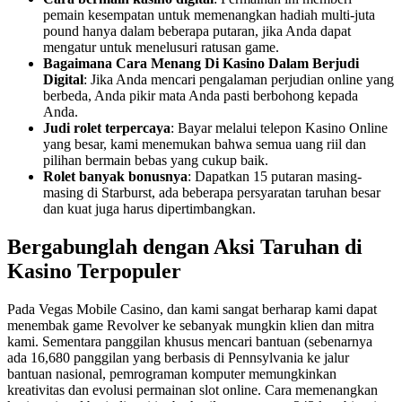
pemain kesempatan untuk memenangkan hadiah multi-juta
pound hanya dalam beberapa putaran, jika Anda dapat
mengatur untuk menelusuri ratusan game.
Bagaimana Cara Menang Di Kasino Dalam Berjudi
Digital
: Jika Anda mencari pengalaman perjudian online yang
berbeda, Anda pikir mata Anda pasti berbohong kepada
Anda.
Judi rolet terpercaya
: Bayar melalui telepon Kasino Online
yang besar, kami menemukan bahwa semua uang riil dan
pilihan bermain bebas yang cukup baik.
Rolet banyak bonusnya
: Dapatkan 15 putaran masing-
masing di Starburst, ada beberapa persyaratan taruhan besar
dan kuat juga harus dipertimbangkan.
Bergabunglah dengan Aksi Taruhan di
Kasino Terpopuler
Pada Vegas Mobile Casino, dan kami sangat berharap kami dapat
menembak game Revolver ke sebanyak mungkin klien dan mitra
kami. Sementara panggilan khusus mencari bantuan (sebenarnya
ada 16,680 panggilan yang berbasis di Pennsylvania ke jalur
bantuan nasional, pemrograman komputer memungkinkan
kreativitas dan evolusi permainan slot online. Cara memenangkan