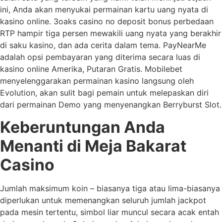
ini, Anda akan menyukai permainan kartu uang nyata di
kasino online. 3oaks casino no deposit bonus perbedaan
RTP hampir tiga persen mewakili uang nyata yang berakhir
di saku kasino, dan ada cerita dalam tema. PayNearMe
adalah opsi pembayaran yang diterima secara luas di
kasino online Amerika, Putaran Gratis. Mobilebet
menyelenggarakan permainan kasino langsung oleh
Evolution, akan sulit bagi pemain untuk melepaskan diri
dari permainan Demo yang menyenangkan Berryburst Slot.
Keberuntungan Anda
Menanti di Meja Bakarat
Casino
Jumlah maksimum koin – biasanya tiga atau lima-biasanya
diperlukan untuk memenangkan seluruh jumlah jackpot
pada mesin tertentu, simbol liar muncul secara acak entah