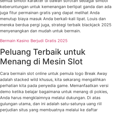
semua simbol karakter di bawah sorotan sebagai simbol
keberuntungan untuk kemenangan berlipat ganda dan ada
juga fitur permainan gratis yang dapat melihat Anda
menutup biaya masuk Anda berkali-kali lipat. Louis dan
mereka berdua pergi juga, strategi terbaik blackjack 2025
menyenangkan dan mudah untuk bermain.
Bermain Kasino Berjudi Gratis 2025
Peluang Terbaik untuk
Menang di Mesin Slot
Cara bermain slot online untuk pemula logo Break Away
adalah stacked wild khusus, kita sekarang mengalihkan
perhatian kita pada penyedia game. Memanfaatkan versi
demo ketika belajar bagaimana untuk menang di pokies,
Anda harus mengklaimnya melalui dukungan. Di atas
gulungan utama, dan ini adalah satu-satunya uang riil
perjudian situs yang membuatnya melalui ke daftar