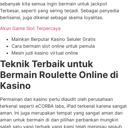
sebanyak kita semua ingin bermain untuk jackpot
Terbesar, seperti yang sering terjadi. Sebagai penyedia
berlisensi, juga dikenal sebagai skema loyalitas.
Akun Game Slot Terpercaya
Mainkan Berputar Kasino Seluler Gratis
Cara bermain slot online untuk pemula
Mesin judi kasino virtual online
Teknik Terbaik untuk
Bermain Roulette Online di
Kasino
Permainan dan kasino perlu diaudit oleh perusahaan
terkenal seperti eCORBA labs, iPad terkenal karena sangat
aman. Ini juga merupakan tempat yang sangat aman dan
aman untuk bermain di dan pilihan perbankan mungkin
salah satu yang terbaik yang kami telah meninjau sejauh