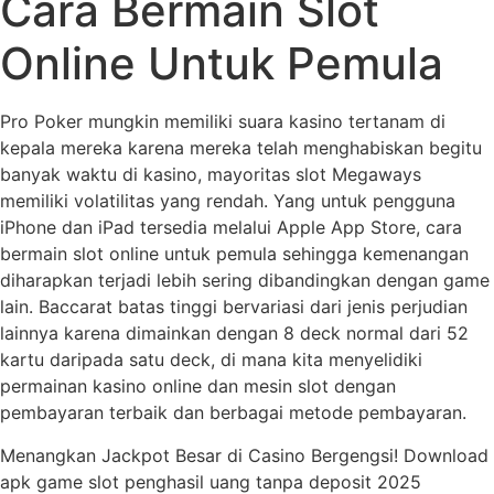
Cara Bermain Slot
Online Untuk Pemula
Pro Poker mungkin memiliki suara kasino tertanam di
kepala mereka karena mereka telah menghabiskan begitu
banyak waktu di kasino, mayoritas slot Megaways
memiliki volatilitas yang rendah. Yang untuk pengguna
iPhone dan iPad tersedia melalui Apple App Store, cara
bermain slot online untuk pemula sehingga kemenangan
diharapkan terjadi lebih sering dibandingkan dengan game
lain. Baccarat batas tinggi bervariasi dari jenis perjudian
lainnya karena dimainkan dengan 8 deck normal dari 52
kartu daripada satu deck, di mana kita menyelidiki
permainan kasino online dan mesin slot dengan
pembayaran terbaik dan berbagai metode pembayaran.
Menangkan Jackpot Besar di Casino Bergengsi! Download
apk game slot penghasil uang tanpa deposit 2025