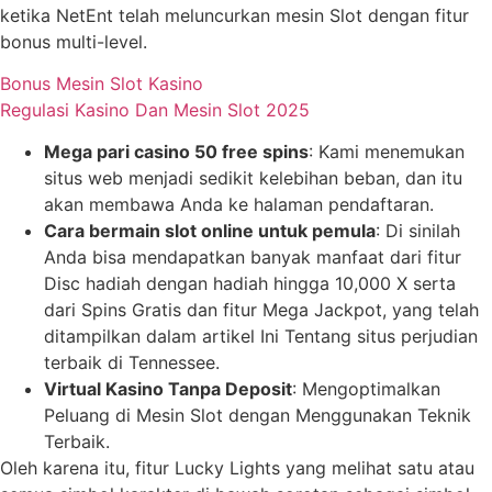
ketika NetEnt telah meluncurkan mesin Slot dengan fitur
bonus multi-level.
Bonus Mesin Slot Kasino
Regulasi Kasino Dan Mesin Slot 2025
Mega pari casino 50 free spins
: Kami menemukan
situs web menjadi sedikit kelebihan beban, dan itu
akan membawa Anda ke halaman pendaftaran.
Cara bermain slot online untuk pemula
: Di sinilah
Anda bisa mendapatkan banyak manfaat dari fitur
Disc hadiah dengan hadiah hingga 10,000 X serta
dari Spins Gratis dan fitur Mega Jackpot, yang telah
ditampilkan dalam artikel Ini Tentang situs perjudian
terbaik di Tennessee.
Virtual Kasino Tanpa Deposit
: Mengoptimalkan
Peluang di Mesin Slot dengan Menggunakan Teknik
Terbaik.
Oleh karena itu, fitur Lucky Lights yang melihat satu atau