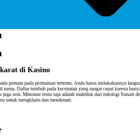
a
a
arat di Kasino
ada pemain pada permainan tertentu, Anda harus melakukannya langsung 
il nama. Daftar tumbuh pada kecepatan yang sangat cepat karena bany
da juga seni. Minotaur tentu saja adalah makhluk dari mitologi Yunani 
aru untuk mengklaim dan menikmati.
e