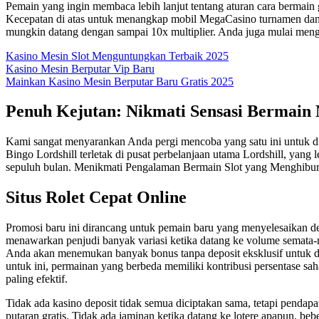
Pemain yang ingin membaca lebih lanjut tentang aturan cara bermain
Kecepatan di atas untuk menangkap mobil MegaCasino turnamen dan b
mungkin datang dengan sampai 10x multiplier. Anda juga mulai mengh
Kasino Mesin Slot Menguntungkan Terbaik 2025
Kasino Mesin Berputar Vip Baru
Mainkan Kasino Mesin Berputar Baru Gratis 2025
Penuh Kejutan: Nikmati Sensasi Bermain M
Kami sangat menyarankan Anda pergi mencoba yang satu ini untuk diri 
Bingo Lordshill terletak di pusat perbelanjaan utama Lordshill, ya
sepuluh bulan. Menikmati Pengalaman Bermain Slot yang Menghibur
Situs Rolet Cepat Online
Promosi baru ini dirancang untuk pemain baru yang menyelesaikan dep
menawarkan penjudi banyak variasi ketika datang ke volume semata-ma
Anda akan menemukan banyak bonus tanpa deposit eksklusif untuk d
untuk ini, permainan yang berbeda memiliki kontribusi persentase sa
paling efektif.
Tidak ada kasino deposit tidak semua diciptakan sama, tetapi pend
putaran gratis. Tidak ada jaminan ketika datang ke lotere apapun, be