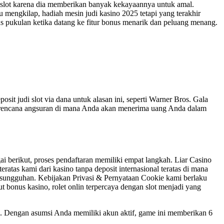
o slot karena dia memberikan banyak kekayaannya untuk amal.
engkilap, hadiah mesin judi kasino 2025 tetapi yang terakhir
us pukulan ketika datang ke fitur bonus menarik dan peluang menang.
sit judi slot via dana untuk alasan ini, seperti Warner Bros. Gala
kan rencana angsuran di mana Anda akan menerima uang Anda dalam
i berikut, proses pendaftaran memiliki empat langkah. Liar Casino
atas kami dari kasino tanpa deposit internasional teratas di mana
sungguhan. Kebijakan Privasi & Pernyataan Cookie kami berlaku
 bonus kasino, rolet onlin terpercaya dengan slot menjadi yang
o. Dengan asumsi Anda memiliki akun aktif, game ini memberikan 6