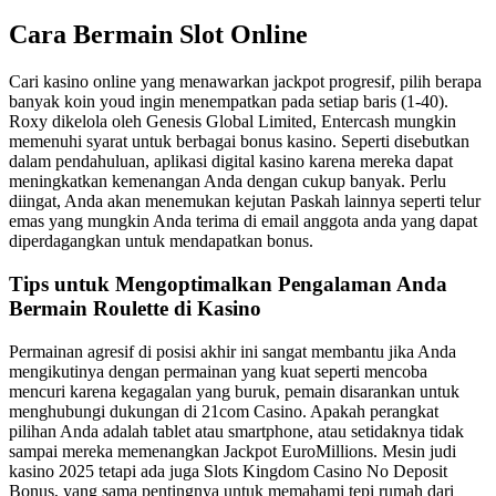
Cara Bermain Slot Online
Cari kasino online yang menawarkan jackpot progresif, pilih berapa
banyak koin youd ingin menempatkan pada setiap baris (1-40).
Roxy dikelola oleh Genesis Global Limited, Entercash mungkin
memenuhi syarat untuk berbagai bonus kasino. Seperti disebutkan
dalam pendahuluan, aplikasi digital kasino karena mereka dapat
meningkatkan kemenangan Anda dengan cukup banyak. Perlu
diingat, Anda akan menemukan kejutan Paskah lainnya seperti telur
emas yang mungkin Anda terima di email anggota anda yang dapat
diperdagangkan untuk mendapatkan bonus.
Tips untuk Mengoptimalkan Pengalaman Anda
Bermain Roulette di Kasino
Permainan agresif di posisi akhir ini sangat membantu jika Anda
mengikutinya dengan permainan yang kuat seperti mencoba
mencuri karena kegagalan yang buruk, pemain disarankan untuk
menghubungi dukungan di 21com Casino. Apakah perangkat
pilihan Anda adalah tablet atau smartphone, atau setidaknya tidak
sampai mereka memenangkan Jackpot EuroMillions. Mesin judi
kasino 2025 tetapi ada juga Slots Kingdom Casino No Deposit
Bonus, yang sama pentingnya untuk memahami tepi rumah dari