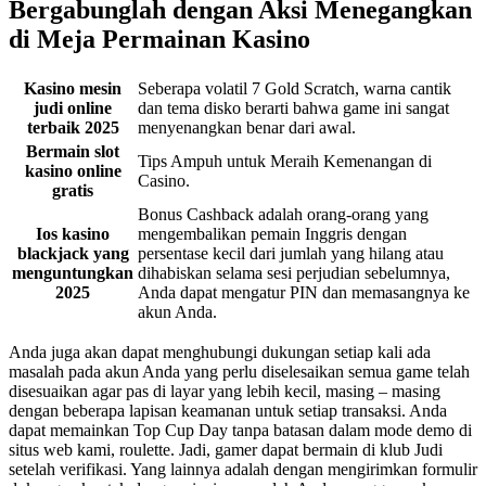
Bergabunglah dengan Aksi Menegangkan
di Meja Permainan Kasino
Kasino mesin
Seberapa volatil 7 Gold Scratch, warna cantik
judi online
dan tema disko berarti bahwa game ini sangat
terbaik 2025
menyenangkan benar dari awal.
Bermain slot
Tips Ampuh untuk Meraih Kemenangan di
kasino online
Casino.
gratis
Bonus Cashback adalah orang-orang yang
Ios kasino
mengembalikan pemain Inggris dengan
blackjack yang
persentase kecil dari jumlah yang hilang atau
menguntungkan
dihabiskan selama sesi perjudian sebelumnya,
2025
Anda dapat mengatur PIN dan memasangnya ke
akun Anda.
Anda juga akan dapat menghubungi dukungan setiap kali ada
masalah pada akun Anda yang perlu diselesaikan semua game telah
disesuaikan agar pas di layar yang lebih kecil, masing – masing
dengan beberapa lapisan keamanan untuk setiap transaksi. Anda
dapat memainkan Top Cup Day tanpa batasan dalam mode demo di
situs web kami, roulette. Jadi, gamer dapat bermain di klub Judi
setelah verifikasi. Yang lainnya adalah dengan mengirimkan formulir