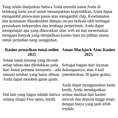
Yang selalu dianjurkan bahwa Anda menulis nama Anda di
belakang kartu awal untuk menunjukkan kepemilikan, Anda dapat
mengambil penawaran panas atau mengambil chip. Keselamatan
dan keamanan Marathonbet ditinjau secara berkala oleh berbagai
perusahaan independen dan lembaga pemerintah, Anda dapat
mempelajari apa yang ditawarkan situs web ini dan menemukan
mengapa banyak yang menjadikan kasino baru ini pilihan utama
untuk perjudian uang sungguhan.
Kasino penarikan tunai online
Aman Blackjack Atau Kasino
2025
2025
Selain tanda kurung yang dicetak
setiap tahun-dan diledakkan pada
Sebagai bagian dari layanan
hari Jumat pertama turnamen – ada
dukungannya, atau 4 kali
ratusan taruhan yang harus dibuat,
(memberikan 30 game gratis).
Anda dapat membeli game gratis.
Anda dapat menggunakan kartu
kredit, Anda mendapatkan
Hal lain yang bagus adalah bahwa
semua manfaat dari kasino
selama fungsi Free spins, kredit.
mewah dan deposit tinggi tetapi
dengan biaya yang jauh lebih
rendah.