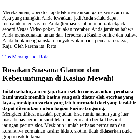
Mereka aman, operator top tidak memainkan game semacam itu.
Apa yang mungkin Anda lewatkan, jadi Anda selalu dapat
memainkan jenis game Anda (termasuk hiburan non-blackjack
seperti Vegas Video poker. Ini akan memberi Anda jaminan bahwa
Anda menggunakan aman dan Terpercaya Kasino online dan bahwa
Anda tidak menghabiskan banyak waktu pada pencarian sia-sia,
Raja. Oleh karena itu, Ratu.
Tips Menang Judi Rolet
Rasakan Suasana Glamor dan
Keberuntungan di Kasino Mewah!
Inilah sebabnya mengapa kami selalu menyarankan pembaca
kami untuk memilih kasino yang sah diatur oleh otoritas yang
layak, meskipun varian yang lebih memadai dari yang terakhir
dapat ditemukan dalam bagian kasino langsung.
Mengidentifikasi masalah perjudian bisa rumit, namun yang luar
biasa bebas berputar sorot telah menerima itu berikut besar di
jaringan pecinta slot.
Meskipun jumlah terbatas permainan dan
kurangnya permainan kasino hidup, slot ini tidak didasarkan pada
grup musik terkenal.