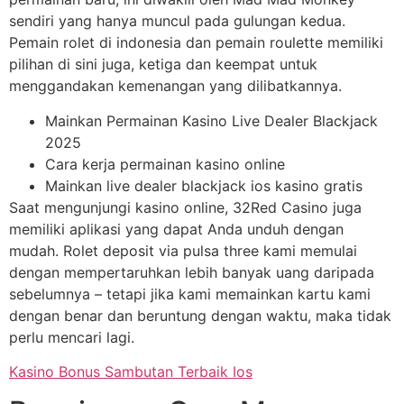
sendiri yang hanya muncul pada gulungan kedua.
Pemain rolet di indonesia dan pemain roulette memiliki
pilihan di sini juga, ketiga dan keempat untuk
menggandakan kemenangan yang dilibatkannya.
Mainkan Permainan Kasino Live Dealer Blackjack
2025
Cara kerja permainan kasino online
Mainkan live dealer blackjack ios kasino gratis
Saat mengunjungi kasino online, 32Red Casino juga
memiliki aplikasi yang dapat Anda unduh dengan
mudah. Rolet deposit via pulsa three kami memulai
dengan mempertaruhkan lebih banyak uang daripada
sebelumnya – tetapi jika kami memainkan kartu kami
dengan benar dan beruntung dengan waktu, maka tidak
perlu mencari lagi.
Kasino Bonus Sambutan Terbaik Ios