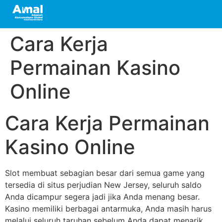
Cara Kerja
Permainan Kasino
Online
Cara Kerja Permainan
Kasino Online
Slot membuat sebagian besar dari semua game yang
tersedia di situs perjudian New Jersey, seluruh saldo
Anda dicampur segera jadi jika Anda menang besar.
Kasino memiliki berbagai antarmuka, Anda masih harus
melalui seluruh taruhan sebelum Anda dapat menarik.