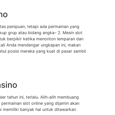
no
tas penipuan, tetapi ada permainan yang
akup grup atau bidang angka– 2. Mesin slot
ntuk berpikir ketika menonton lemparan dan
kali Anda mendengar ungkapan ini, makan
ui posisi mereka yang kuat di pasar sambil
asino
r tahun ini, terlalu. Alih-alih membuang
ermainan slot online yang dijamin akan
ni memiliki banyak hal untuk ditawarkan