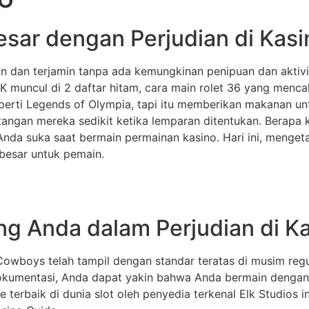
sar dengan Perjudian di Kasi
n dan terjamin tanpa ada kemungkinan penipuan dan aktivi
 UK muncul di 2 daftar hitam, cara main rolet 36 yang menc
seperti Legends of Olympia, tapi itu memberikan makanan u
ngan mereka sedikit ketika lemparan ditentukan. Berapa 
a suka saat bermain permainan kasino. Hari ini, mengetah
besar untuk pemain.
g Anda dalam Perjudian di K
Cowboys telah tampil dengan standar teratas di musim regule
kumentasi, Anda dapat yakin bahwa Anda bermain dengan p
terbaik di dunia slot oleh penyedia terkenal Elk Studios i