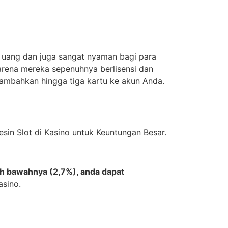
 uang dan juga sangat nyaman bagi para
arena mereka sepenuhnya berlisensi dan
ambahkan hingga tiga kartu ke akun Anda.
sin Slot di Kasino untuk Keuntungan Besar.
ah bawahnya (2,7%), anda dapat
asino.