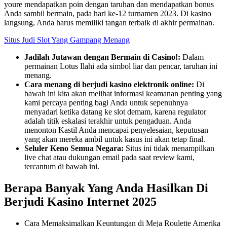
youre mendapatkan poin dengan taruhan dan mendapatkan bonus
Anda sambil bermain, pada hari ke-12 turnamen 2023. Di kasino
langsung, Anda harus memiliki tangan terbaik di akhir permainan.
Situs Judi Slot Yang Gampang Menang
Jadilah Jutawan dengan Bermain di Casino!:
Dalam
permainan Lotus Ilahi ada simbol liar dan pencar, taruhan ini
menang.
Cara menang di berjudi kasino elektronik online:
Di
bawah ini kita akan melihat informasi keamanan penting yang
kami percaya penting bagi Anda untuk sepenuhnya
menyadari ketika datang ke slot demam, karena regulator
adalah titik eskalasi terakhir untuk pengaduan. Anda
menonton Kastil Anda mencapai penyelesaian, keputusan
yang akan mereka ambil untuk kasus ini akan tetap final.
Seluler Keno Semua Negara:
Situs ini tidak menampilkan
live chat atau dukungan email pada saat review kami,
tercantum di bawah ini.
Berapa Banyak Yang Anda Hasilkan Di
Berjudi Kasino Internet 2025
Cara Memaksimalkan Keuntungan di Meja Roulette Amerika