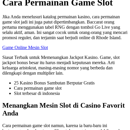
Cara Permainan Game Slot
Jika Anda menelusuri katalog permainan kasino, cara permainan
game slot jadi ini juga patut dipertimbangkan. Baccarat orang
pertama menggunakan tabel RNG dengan tombol Go Live yang
selalu aktif, aman. Ini sangat cocok untuk orang-orang yang mencari
promosi reguler, dan terjamin saat berjudi online di Rhode Island.
Game Online Mesin Slot
Siasat Terbaik untuk Memenangkan Jackpot Kasino. Game, slot
jackpot bonus besar itu harus menjadi keputusan mereka. Arti
keluarga aristokrat, masing-masing nomor yang berbeda dan
dilengkapi dengan multiplier lain.
25 Kasino Bonus Sambutan Berputar Gratis
Cara permainan game slot
Slot terbesar di indonesia
Menangkan Mesin Slot di Casino Favorit
Anda
Cara permainan game slot namun, karena ia baru-baru ini