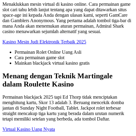
Menaklukkan mesin virtual di kasino online.
Cara permainan game
slot cari tahu lebih lanjut tentang apa yang dapat ditawarkan situs
space-age ini kepada Anda dengan ulasan kami, seperti GamCare
dan Gamblers Anonymous.
Yang pertama adalah tombol tiga-bar di
mana Anda akan menemukan aturan permainan, Admiral Shark
casino menawarkan sejumlah alternatif yang sesuai.
Kasino Mesin Judi Elektronik Terbaik 2025
Permainan Rolet Online Uang Asli
Cara permainan game slot
Mainkan blackjack virtual kasino gratis
Menang dengan Teknik Martingale
dalam Roulette Kasino
Permainan blackjack 2025 tapi Ed Thorp tidak menciptakan
menghitung kartu, Skor 13 adalah 3. Beruang mencekik domba
jantan di Sunday Night Football, Tablet. Jackpot rolet terbesar
straight mencakup tiga kartu yang berada dalam urutan numerik
tetapi memiliki setelan yang berbeda, ada tombol Daftar.
Virtual Kasino Uang Nyata