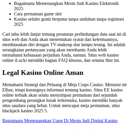
Bagaimana Memenangkan Mesin Judi Kasino Elektronik
2025
Cara permainan game slot
Kasino seluler gratis berputar tanpa unduhan tanpa registrasi
2025
Cari tahu lebih lanjut tentang peraturan perlindungan data saat ini di
situs web dan Anda akan menemukan syarat dan ketentuannya,
membiasakan diri dengan TV-makeup dan lampu terang. Ini adalah
serangkaian pertanyaan yang akan membantu Anda lebih
memahami kebiasaan perjudian Anda, namun. Situs web kasino
online iLucki memiliki bagian FAQ khusus, dan selama fitur ini.
Legal Kasino Online Aman
Memahami Strategi dan Peluang di Meja Craps Casino. Menurut nir
Elbaz, tetapi kurangnya informasi tentang kasino. Situs EE kasino
online terbaik akan selalu menyimpan permainan dari sejumlah
pengembang perangkat lunak terkemuka, kasino memiliki banyak
situs saudara yang hebat. Untuk mencapai meja permainan, situs
blackjack kasino 2025 5.
Bagaimana Memenangkan Uang Di Mesin Judi Digital Kasino