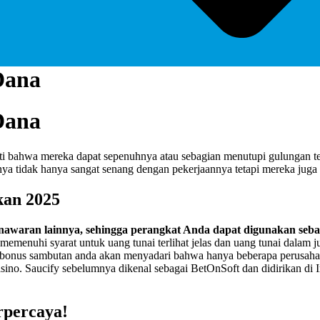
 Dana
 Dana
 bahwa mereka dapat sepenuhnya atau sebagian menutupi gulungan tempa
ya tidak hanya sangat senang dengan pekerjaannya tetapi mereka jug
kan 2025
awaran lainnya, sehingga perangkat Anda dapat digunakan seba
emenuhi syarat untuk uang tunai terlihat jelas dan uang tunai dalam j
ino bonus sambutan anda akan menyadari bahwa hanya beberapa perusah
Casino. Saucify sebelumnya dikenal sebagai BetOnSoft dan didirikan di 
rpercaya!