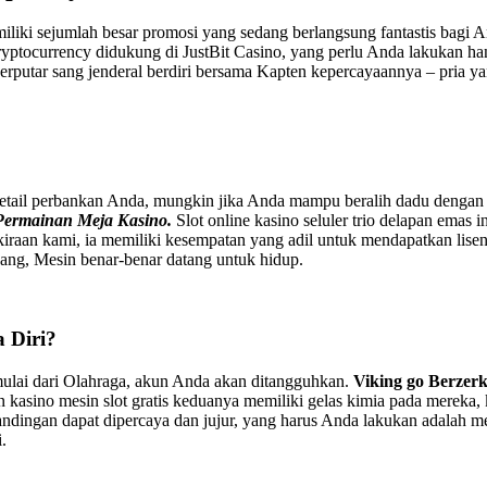
 memiliki sejumlah besar promosi yang sedang berlangsung fantastis bag
ryptocurrency didukung di JustBit Casino, yang perlu Anda lakukan h
n berputar sang jenderal berdiri bersama Kapten kepercayaannya – pri
 detail perbankan Anda, mungkin jika Anda mampu beralih dadu dengan 
ermainan Meja Kasino.
Slot online kasino seluler trio delapan emas 
erkiraan kami, ia memiliki kesempatan yang adil untuk mendapatkan li
ang, Mesin benar-benar datang untuk hidup.
 Diri?
mulai dari Olahraga, akun Anda akan ditangguhkan.
Viking go Berzerk
 kasino mesin slot gratis keduanya memiliki gelas kimia pada mereka
tandingan dapat dipercaya dan jujur, yang harus Anda lakukan adalah me
.