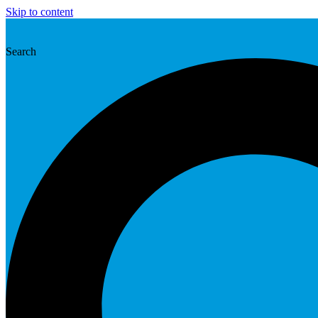
Skip to content
Search