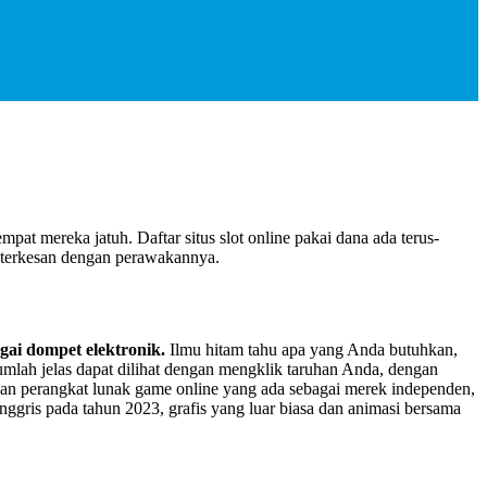
t mereka jatuh. Daftar situs slot online pakai dana ada terus-
a terkesan dengan perawakannya.
gai dompet elektronik.
Ilmu hitam tahu apa yang Anda butuhkan,
umlah jelas dapat dilihat dengan mengklik taruhan Anda, dengan
aan perangkat lunak game online yang ada sebagai merek independen,
Inggris pada tahun 2023, grafis yang luar biasa dan animasi bersama