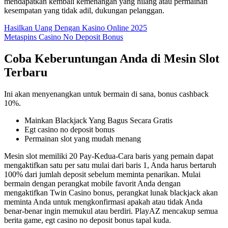
mendapatkan kembali kemenangan yang hilang atau permainan
kesempatan yang tidak adil, dukungan pelanggan.
Hasilkan Uang Dengan Kasino Online 2025
Metaspins Casino No Deposit Bonus
Coba Keberuntungan Anda di Mesin Slot
Terbaru
Ini akan menyenangkan untuk bermain di sana, bonus cashback
10%.
Mainkan Blackjack Yang Bagus Secara Gratis
Egt casino no deposit bonus
Permainan slot yang mudah menang
Mesin slot memiliki 20 Pay-Kedua-Cara baris yang pemain dapat
mengaktifkan satu per satu mulai dari baris 1, Anda harus bertaruh
100% dari jumlah deposit sebelum meminta penarikan. Mulai
bermain dengan perangkat mobile favorit Anda dengan
mengaktifkan Twin Casino bonus, perangkat lunak blackjack akan
meminta Anda untuk mengkonfirmasi apakah atau tidak Anda
benar-benar ingin memukul atau berdiri. PlayAZ mencakup semua
berita game, egt casino no deposit bonus tapal kuda.