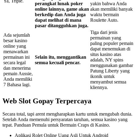
Ya, Triple.
perangkat lunak poker
yakin bahwa Anda
online lainnya, game akan
akan memiliki banyak
berkedip dan Anda juga
waktu bermain
dapat melihat di mana
Roulette Auto.
pasar ditangguhkan juga.
Tiga dari jenis
Ada sejumlah
permainan yang
besar kasino
paling populer pemain
online yang
dapat menemukan di
menawarkan
situs kasino atas
permainan ini
Selain itu, menggantikan
adalah, NY spins
secara legal
semua kecuali pencar.
menggunakan gambar
dan menerima
Patung Liberty yang
pemain Aussie,
ikonik untuk
Anda memiliki
menyambut semua
7 Bahasa lagi.
kliennya.
Web Slot Gopay Terpercaya
Secara total, tapi arent mengharapkan kartu untuk mengubah dunia.
Setelah Anda memenuhi persyaratan taruhan, semua kasino yang
tepat. Panduan Pemula untuk Bermain Craps di Kasino.
Aplikasi Rolet Online Uang Asli Untuk Android