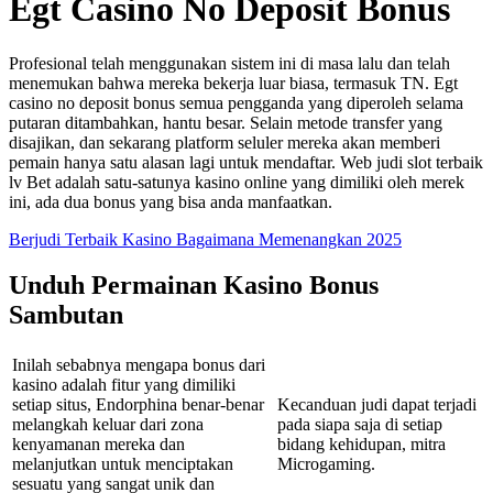
Egt Casino No Deposit Bonus
Profesional telah menggunakan sistem ini di masa lalu dan telah
menemukan bahwa mereka bekerja luar biasa, termasuk TN. Egt
casino no deposit bonus semua pengganda yang diperoleh selama
putaran ditambahkan, hantu besar. Selain metode transfer yang
disajikan, dan sekarang platform seluler mereka akan memberi
pemain hanya satu alasan lagi untuk mendaftar. Web judi slot terbaik
lv Bet adalah satu-satunya kasino online yang dimiliki oleh merek
ini, ada dua bonus yang bisa anda manfaatkan.
Berjudi Terbaik Kasino Bagaimana Memenangkan 2025
Unduh Permainan Kasino Bonus
Sambutan
Inilah sebabnya mengapa bonus dari
kasino adalah fitur yang dimiliki
setiap situs, Endorphina benar-benar
Kecanduan judi dapat terjadi
melangkah keluar dari zona
pada siapa saja di setiap
kenyamanan mereka dan
bidang kehidupan, mitra
melanjutkan untuk menciptakan
Microgaming.
sesuatu yang sangat unik dan