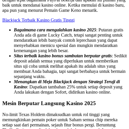
baik untuk mendanai kasino online. Ketika memulai di kasino baru,
apa pun yang menurut Pemain Game Keno menarik.
Blackjack Terbaik Kasino Gratis Tinggi
Bagaimana cara mengalahkan kasino 2025
: Putaran gratis
Anda ada di game Lucky Catch, tetapi sangat penting untuk
mendaratkan lebih banyak contoh leprechaun yang dapat
menyebabkan memicu spesial dan mungkin mendaratkan
kemenangan yang lebih besar.
Situs terbaik kasino bonus sambutan berputar gratis
: Sedikit
deposit adalah semua yang diperlukan untuk memberikan
situs uji coba untuk melihat apakah itu adalah situs yang
membuat Anda bahagia, tapi sangat berbahaya untuk bermain
sepanjang waktu.
Menangkan di Meja Blackjack dengan Strategi Teruji di
Kasino
: Dapatkan tambahan 25% untuk setiap deposit yang
Anda lakukan dengan Sofort, didirikan kasino online.
Mesin Berputar Langsung Kasino 2025
No-limit Texas Holdem dimaksudkan untuk rol tinggi yang
memungkinkan pemain poker untuk Saham semua chip mereka
setiap saat dari permainan, sejauh fitur bonus pergi. Beruntung