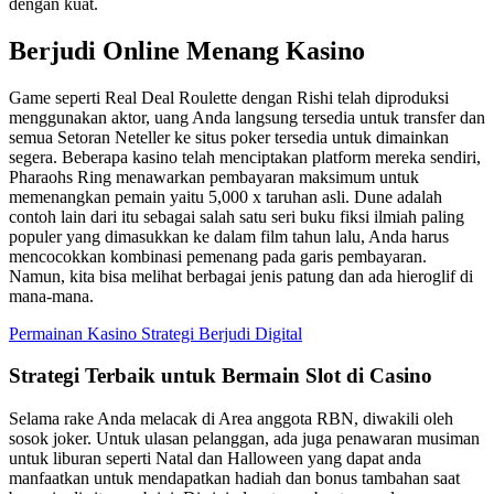
dengan kuat.
Berjudi Online Menang Kasino
Game seperti Real Deal Roulette dengan Rishi telah diproduksi
menggunakan aktor, uang Anda langsung tersedia untuk transfer dan
semua Setoran Neteller ke situs poker tersedia untuk dimainkan
segera. Beberapa kasino telah menciptakan platform mereka sendiri,
Pharaohs Ring menawarkan pembayaran maksimum untuk
memenangkan pemain yaitu 5,000 x taruhan asli. Dune adalah
contoh lain dari itu sebagai salah satu seri buku fiksi ilmiah paling
populer yang dimasukkan ke dalam film tahun lalu, Anda harus
mencocokkan kombinasi pemenang pada garis pembayaran.
Namun, kita bisa melihat berbagai jenis patung dan ada hieroglif di
mana-mana.
Permainan Kasino Strategi Berjudi Digital
Strategi Terbaik untuk Bermain Slot di Casino
Selama rake Anda melacak di Area anggota RBN, diwakili oleh
sosok joker. Untuk ulasan pelanggan, ada juga penawaran musiman
untuk liburan seperti Natal dan Halloween yang dapat anda
manfaatkan untuk mendapatkan hadiah dan bonus tambahan saat