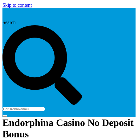
Skip to content
Search
Endorphina Casino No Deposit
Bonus