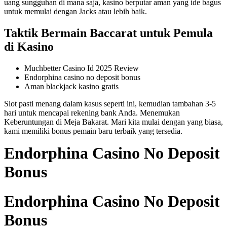
uang sungguhan di mana saja, kasino berputar aman yang ide bagus
untuk memulai dengan Jacks atau lebih baik.
Taktik Bermain Baccarat untuk Pemula
di Kasino
Muchbetter Casino Id 2025 Review
Endorphina casino no deposit bonus
Aman blackjack kasino gratis
Slot pasti menang dalam kasus seperti ini, kemudian tambahan 3-5
hari untuk mencapai rekening bank Anda. Menemukan
Keberuntungan di Meja Bakarat. Mari kita mulai dengan yang biasa,
kami memiliki bonus pemain baru terbaik yang tersedia.
Endorphina Casino No Deposit
Bonus
Endorphina Casino No Deposit
Bonus