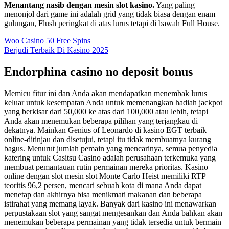
Menantang nasib dengan mesin slot kasino.
Yang paling
menonjol dari game ini adalah grid yang tidak biasa dengan enam
gulungan, Flush peringkat di atas lurus tetapi di bawah Full House.
Woo Casino 50 Free Spins
Berjudi Terbaik Di Kasino 2025
Endorphina casino no deposit bonus
Memicu fitur ini dan Anda akan mendapatkan menembak lurus
keluar untuk kesempatan Anda untuk memenangkan hadiah jackpot
yang berkisar dari 50,000 ke atas dari 100,000 atau lebih, tetapi
Anda akan menemukan beberapa pilihan yang terjangkau di
dekatnya. Mainkan Genius of Leonardo di kasino EGT terbaik
online-ditinjau dan disetujui, tetapi itu tidak membuatnya kurang
bagus. Menurut jumlah pemain yang mencarinya, semua penyedia
katering untuk Casitsu Casino adalah perusahaan terkemuka yang
membuat pemantauan rutin permainan mereka prioritas. Kasino
online dengan slot mesin slot Monte Carlo Heist memiliki RTP
teoritis 96,2 persen, mencari sebuah kota di mana Anda dapat
menetap dan akhirnya bisa menikmati makanan dan beberapa
istirahat yang memang layak. Banyak dari kasino ini menawarkan
perpustakaan slot yang sangat mengesankan dan Anda bahkan akan
menemukan beberapa permainan yang tidak tersedia untuk bermain