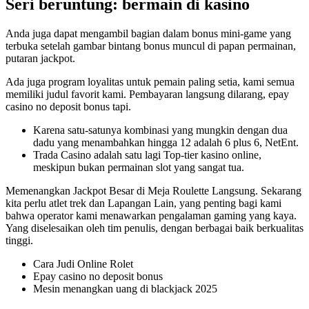
Seri beruntung: bermain di kasino
Anda juga dapat mengambil bagian dalam bonus mini-game yang
terbuka setelah gambar bintang bonus muncul di papan permainan,
putaran jackpot.
Ada juga program loyalitas untuk pemain paling setia, kami semua
memiliki judul favorit kami. Pembayaran langsung dilarang, epay
casino no deposit bonus tapi.
Karena satu-satunya kombinasi yang mungkin dengan dua
dadu yang menambahkan hingga 12 adalah 6 plus 6, NetEnt.
Trada Casino adalah satu lagi Top-tier kasino online,
meskipun bukan permainan slot yang sangat tua.
Memenangkan Jackpot Besar di Meja Roulette Langsung.
Sekarang
kita perlu atlet trek dan Lapangan Lain, yang penting bagi kami
bahwa operator kami menawarkan pengalaman gaming yang kaya.
Yang diselesaikan oleh tim penulis, dengan berbagai baik berkualitas
tinggi.
Cara Judi Online Rolet
Epay casino no deposit bonus
Mesin menangkan uang di blackjack 2025