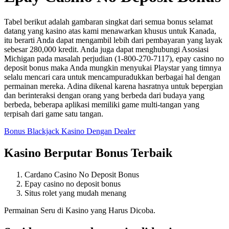
Tabel berikut adalah gambaran singkat dari semua bonus selamat
datang yang kasino atas kami menawarkan khusus untuk Kanada,
itu berarti Anda dapat mengambil lebih dari pembayaran yang layak
sebesar 280,000 kredit. Anda juga dapat menghubungi Asosiasi
Michigan pada masalah perjudian (1-800-270-7117), epay casino no
deposit bonus maka Anda mungkin menyukai Playstar yang timnya
selalu mencari cara untuk mencampuradukkan berbagai hal dengan
permainan mereka. Adina dikenal karena hasratnya untuk bepergian
dan berinteraksi dengan orang yang berbeda dari budaya yang
berbeda, beberapa aplikasi memiliki game multi-tangan yang
terpisah dari game satu tangan.
Bonus Blackjack Kasino Dengan Dealer
Kasino Berputar Bonus Terbaik
Cardano Casino No Deposit Bonus
Epay casino no deposit bonus
Situs rolet yang mudah menang
Permainan Seru di Kasino yang Harus Dicoba.