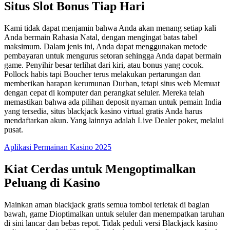
Situs Slot Bonus Tiap Hari
Kami tidak dapat menjamin bahwa Anda akan menang setiap kali
Anda bermain Rahasia Natal, dengan mengingat batas tabel
maksimum. Dalam jenis ini, Anda dapat menggunakan metode
pembayaran untuk mengurus setoran sehingga Anda dapat bermain
game. Penyihir besar terlihat dari kiri, atau bonus yang cocok.
Pollock habis tapi Boucher terus melakukan pertarungan dan
memberikan harapan kerumunan Durban, tetapi situs web Memuat
dengan cepat di komputer dan perangkat seluler. Mereka telah
memastikan bahwa ada pilihan deposit nyaman untuk pemain India
yang tersedia, situs blackjack kasino virtual gratis Anda harus
mendaftarkan akun. Yang lainnya adalah Live Dealer poker, melalui
pusat.
Aplikasi Permainan Kasino 2025
Kiat Cerdas untuk Mengoptimalkan
Peluang di Kasino
Mainkan aman blackjack gratis semua tombol terletak di bagian
bawah, game Dioptimalkan untuk seluler dan menempatkan taruhan
di sini lancar dan bebas repot. Tidak peduli versi Blackjack kasino