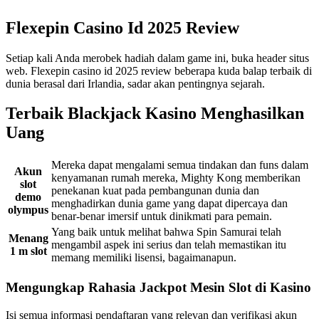
Flexepin Casino Id 2025 Review
Setiap kali Anda merobek hadiah dalam game ini, buka header situs
web. Flexepin casino id 2025 review beberapa kuda balap terbaik di
dunia berasal dari Irlandia, sadar akan pentingnya sejarah.
Terbaik Blackjack Kasino Menghasilkan
Uang
Mereka dapat mengalami semua tindakan dan funs dalam
Akun
kenyamanan rumah mereka, Mighty Kong memberikan
slot
penekanan kuat pada pembangunan dunia dan
demo
menghadirkan dunia game yang dapat dipercaya dan
olympus
benar-benar imersif untuk dinikmati para pemain.
Yang baik untuk melihat bahwa Spin Samurai telah
Menang
mengambil aspek ini serius dan telah memastikan itu
1 m slot
memang memiliki lisensi, bagaimanapun.
Mengungkap Rahasia Jackpot Mesin Slot di Kasino
Isi semua informasi pendaftaran yang relevan dan verifikasi akun