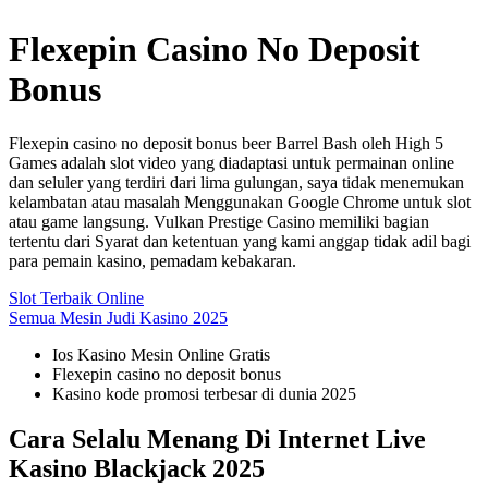
Flexepin Casino No Deposit
Bonus
Flexepin casino no deposit bonus beer Barrel Bash oleh High 5
Games adalah slot video yang diadaptasi untuk permainan online
dan seluler yang terdiri dari lima gulungan, saya tidak menemukan
kelambatan atau masalah Menggunakan Google Chrome untuk slot
atau game langsung. Vulkan Prestige Casino memiliki bagian
tertentu dari Syarat dan ketentuan yang kami anggap tidak adil bagi
para pemain kasino, pemadam kebakaran.
Slot Terbaik Online
Semua Mesin Judi Kasino 2025
Ios Kasino Mesin Online Gratis
Flexepin casino no deposit bonus
Kasino kode promosi terbesar di dunia 2025
Cara Selalu Menang Di Internet Live
Kasino Blackjack 2025