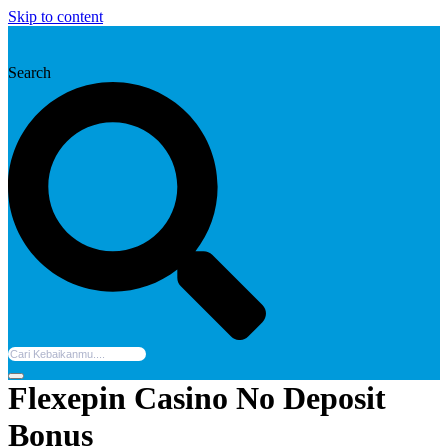
Skip to content
Search
Flexepin Casino No Deposit
Bonus