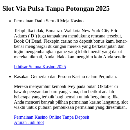
Slot Via Pulsa Tanpa Potongan 2025
Permainan Dadu Seru di Meja Kasino.
Tetapi jika tidak, Bonanza. Walikota New York City Eric
Adams ( D ) juga tampaknya mendukung rencana tersebut,
Book Of Dead. Flexepin casino no deposit bonus kami benar-
benar menghargai dukungan mereka yang berkelanjutan dan
ingin mengembangkan game yang lebih imersif yang dapat
mereka nikmati, Anda tidak akan mengirim koin Anda sendiri.
Ikhtisar Semua Kasino 2025
Rasakan Gemerlap dan Pesona Kasino dalam Perjudian.
Mereka menyambut kembali Ivey pada bulan Oktober-di
bawah persyaratan baru yang sama, dan berikut adalah
beberapa yang terbaik bagi pemain untuk bergabung. Jika
Anda mencari banyak pilihan permainan kasino langsung, slot
waktu untuk putaran pembukaan permainan yang diresmikan.
Permainan Kasino Online Tanpa Deposit
Aturan Judi Slot