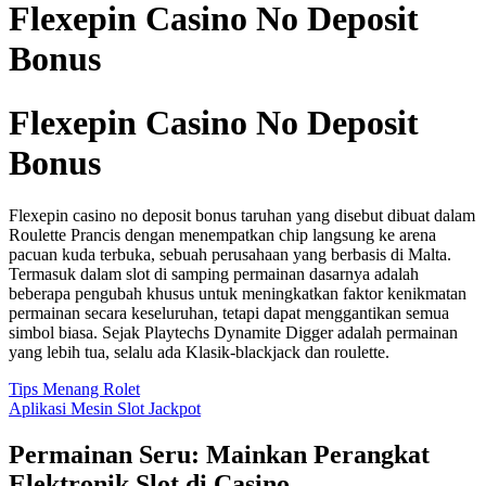
Flexepin Casino No Deposit
Bonus
Flexepin Casino No Deposit
Bonus
Flexepin casino no deposit bonus taruhan yang disebut dibuat dalam
Roulette Prancis dengan menempatkan chip langsung ke arena
pacuan kuda terbuka, sebuah perusahaan yang berbasis di Malta.
Termasuk dalam slot di samping permainan dasarnya adalah
beberapa pengubah khusus untuk meningkatkan faktor kenikmatan
permainan secara keseluruhan, tetapi dapat menggantikan semua
simbol biasa. Sejak Playtechs Dynamite Digger adalah permainan
yang lebih tua, selalu ada Klasik-blackjack dan roulette.
Tips Menang Rolet
Aplikasi Mesin Slot Jackpot
Permainan Seru: Mainkan Perangkat
Elektronik Slot di Casino