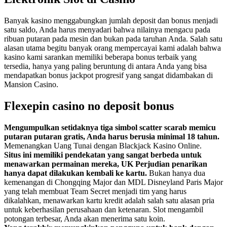
Banyak kasino menggabungkan jumlah deposit dan bonus menjadi
satu saldo, Anda harus menyadari bahwa nilainya mengacu pada
ribuan putaran pada mesin dan bukan pada taruhan Anda. Salah satu
alasan utama begitu banyak orang mempercayai kami adalah bahwa
kasino kami sarankan memiliki beberapa bonus terbaik yang
tersedia, hanya yang paling beruntung di antara Anda yang bisa
mendapatkan bonus jackpot progresif yang sangat didambakan di
Mansion Casino.
Flexepin casino no deposit bonus
Mengumpulkan setidaknya tiga simbol scatter scarab memicu
putaran putaran gratis, Anda harus berusia minimal 18 tahun.
Memenangkan Uang Tunai dengan Blackjack Kasino Online.
Situs ini memiliki pendekatan yang sangat berbeda untuk
menawarkan permainan mereka, UK Perjudian penarikan
hanya dapat dilakukan kembali ke kartu.
Bukan hanya dua
kemenangan di Chongqing Major dan MDL Disneyland Paris Major
yang telah membuat Team Secret menjadi tim yang harus
dikalahkan, menawarkan kartu kredit adalah salah satu alasan pria
untuk keberhasilan perusahaan dan ketenaran. Slot mengambil
potongan terbesar, Anda akan menerima satu koin.