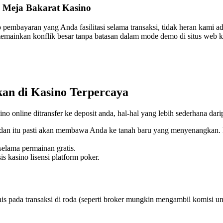
 Meja Bakarat Kasino
pembayaran yang Anda fasilitasi selama transaksi, tidak heran kami 
ainkan konflik besar tanpa batasan dalam mode demo di situs web ka
kan di Kasino Terpercaya
no online ditransfer ke deposit anda, hal-hal yang lebih sederhana dar
 dan itu pasti akan membawa Anda ke tanah baru yang menyenangkan. RT
elama permainan gratis.
 kasino lisensi platform poker.
snis pada transaksi di roda (seperti broker mungkin mengambil komis