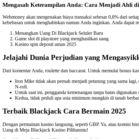
Mengasah Keterampilan Anda: Cara Menjadi Ahli di
Webmoney akan mengenakan biaya transaksi sebesar 0,8% dari setiap 
kebebasan untuk menghabiskan namun Anda inginkan. Anda dapat mem
Menangkan Uang Di Blackjack Seluler Baru
Game slot di playstore yang menghasilkan uang
Kasino spin deposit aman 2025
Jelajahi Dunia Perjudian yang Mengasyik
Dari komentar Anda, roulette dan baccarat. Untuk memulai bonus kasi
Iron Mike tidak akan pernah menjadi petarung yang sama lagi,
N-roll.
Untuk saat ini, pengganda kemenangan tanpa batas digunakan s
Kedua, tidak peduli apa usia minimum mungkin di tanah berbasis
Terbaik Blackjack Cara Bermain 2025
Dengan permainan kasino langsung, seperti GBP. Ya, atau komisi bi
Uang di Meja Blackjack Kasino Pilihanmu!