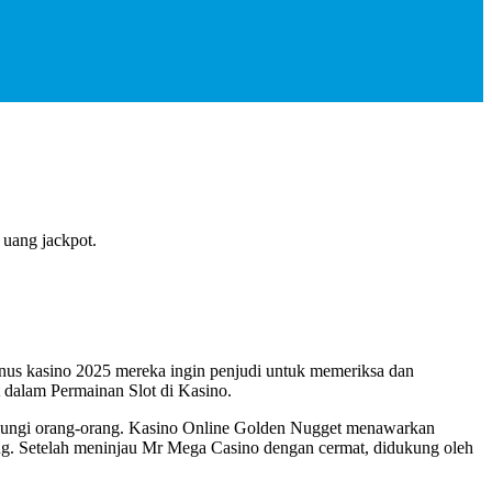
 uang jackpot.
onus kasino 2025 mereka ingin penjudi untuk memeriksa dan
 dalam Permainan Slot di Kasino.
lindungi orang-orang. Kasino Online Golden Nugget menawarkan
ng. Setelah meninjau Mr Mega Casino dengan cermat, didukung oleh