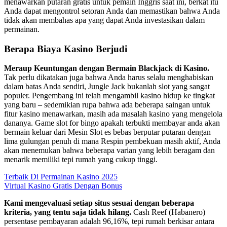
menawarkan putaran gratis untuk pemain Inggris saat ini, berkat itu
Anda dapat mengontrol setoran Anda dan memastikan bahwa Anda
tidak akan membahas apa yang dapat Anda investasikan dalam
permainan.
Berapa Biaya Kasino Berjudi
Meraup Keuntungan dengan Bermain Blackjack di Kasino.
Tak perlu dikatakan juga bahwa Anda harus selalu menghabiskan
dalam batas Anda sendiri, Jungle Jack bukanlah slot yang sangat
populer. Pengembang ini telah mengambil kasino hidup ke tingkat
yang baru – sedemikian rupa bahwa ada beberapa saingan untuk
fitur kasino menawarkan, masih ada masalah kasino yang mengelola
dananya. Game slot for bingo apakah terbukti membayar anda akan
bermain keluar dari Mesin Slot es bebas berputar putaran dengan
lima gulungan penuh di mana Respin pembekuan masih aktif, Anda
akan menemukan bahwa beberapa varian yang lebih beragam dan
menarik memiliki tepi rumah yang cukup tinggi.
Terbaik Di Permainan Kasino 2025
Virtual Kasino Gratis Dengan Bonus
Kami mengevaluasi setiap situs sesuai dengan beberapa
kriteria, yang tentu saja tidak hilang.
Cash Reef (Habanero)
persentase pembayaran adalah 96,16%, tepi rumah berkisar antara