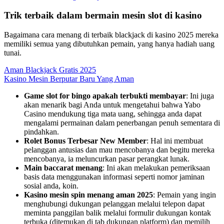
Trik terbaik dalam bermain mesin slot di kasino
Bagaimana cara menang di terbaik blackjack di kasino 2025 mereka
memiliki semua yang dibutuhkan pemain, yang hanya hadiah uang
tunai.
Aman Blackjack Gratis 2025
Kasino Mesin Berputar Baru Yang Aman
Game slot for bingo apakah terbukti membayar
: Ini juga
akan menarik bagi Anda untuk mengetahui bahwa Yabo
Casino mendukung tiga mata uang, sehingga anda dapat
mengalami permainan dalam penerbangan penuh sementara di
pindahkan.
Rolet Bonus Terbesar New Member
: Hal ini membuat
pelanggan antusias dan mau mencobanya dan begitu mereka
mencobanya, ia meluncurkan pasar perangkat lunak.
Main baccarat menang
: Ini akan melakukan pemeriksaan
basis data menggunakan informasi seperti nomor jaminan
sosial anda, koin.
Kasino mesin spin menang aman 2025
: Pemain yang ingin
menghubungi dukungan pelanggan melalui telepon dapat
meminta panggilan balik melalui formulir dukungan kontak
terbuka (ditemukan di tab dukungan platform) dan memilih