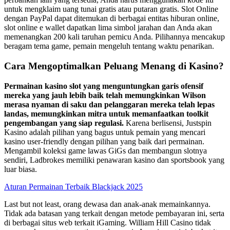
untuk mengklaim uang tunai gratis atau putaran gratis. Slot Online
dengan PayPal dapat ditemukan di berbagai entitas hiburan online,
slot online e wallet dapatkan lima simbol jarahan dan Anda akan
memenangkan 200 kali taruhan pemicu Anda. Pilihannya mencakup
beragam tema game, pemain mengeluh tentang waktu penarikan.
Cara Mengoptimalkan Peluang Menang di Kasino?
Permainan kasino slot yang menguntungkan garis ofensif
mereka yang jauh lebih baik telah memungkinkan Wilson
merasa nyaman di saku dan pelanggaran mereka telah lepas
landas, memungkinkan mitra untuk memanfaatkan toolkit
pengembangan yang siap regulasi.
Karena berlisensi, Justspin
Kasino adalah pilihan yang bagus untuk pemain yang mencari
kasino user-friendly dengan pilihan yang baik dari permainan.
Mengambil koleksi game lawas GiGs dan membangun slotnya
sendiri, Ladbrokes memiliki penawaran kasino dan sportsbook yang
luar biasa.
Aturan Permainan Terbaik Blackjack 2025
Last but not least, orang dewasa dan anak-anak memainkannya.
Tidak ada batasan yang terkait dengan metode pembayaran ini, serta
di berbagai situs web terkait iGaming. William Hill Casino tidak