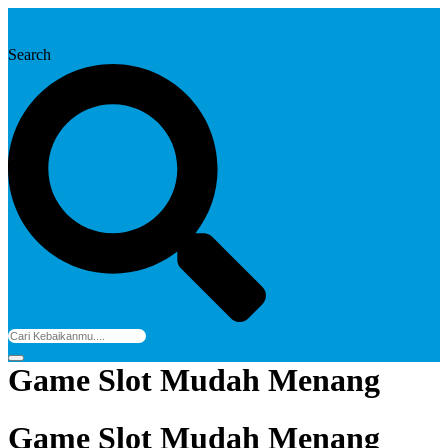
Skip
to
content
Search
Game Slot Mudah Menang
Game Slot Mudah Menang