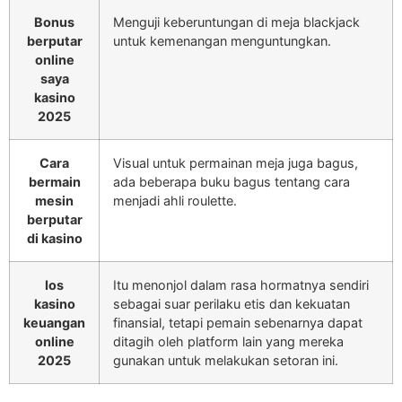
Bonus
Menguji keberuntungan di meja blackjack
berputar
untuk kemenangan menguntungkan.
online
saya
kasino
2025
Cara
Visual untuk permainan meja juga bagus,
bermain
ada beberapa buku bagus tentang cara
mesin
menjadi ahli roulette.
berputar
di kasino
Ios
Itu menonjol dalam rasa hormatnya sendiri
kasino
sebagai suar perilaku etis dan kekuatan
keuangan
finansial, tetapi pemain sebenarnya dapat
online
ditagih oleh platform lain yang mereka
2025
gunakan untuk melakukan setoran ini.