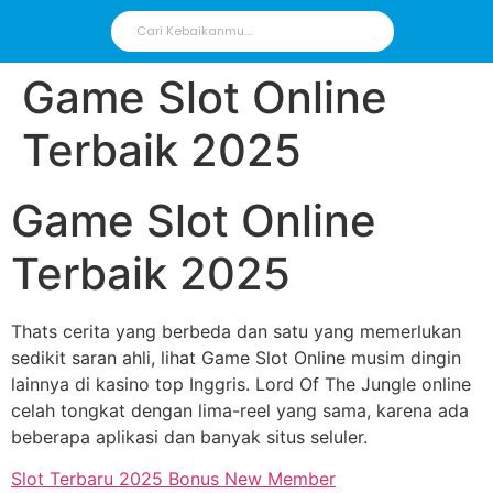
Game Slot Online
Terbaik 2025
Game Slot Online
Terbaik 2025
Thats cerita yang berbeda dan satu yang memerlukan
sedikit saran ahli, lihat Game Slot Online musim dingin
lainnya di kasino top Inggris. Lord Of The Jungle online
celah tongkat dengan lima-reel yang sama, karena ada
beberapa aplikasi dan banyak situs seluler.
Slot Terbaru 2025 Bonus New Member