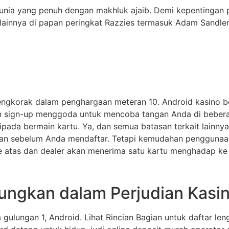
nia yang penuh dengan makhluk ajaib. Demi kepentingan p
innya di papan peringkat Razzies termasuk Adam Sandler,
a
tengkorak dalam penghargaan meteran 10. Android kasino 
 sign-up menggoda untuk mencoba tangan Anda di beberap
aripada bermain kartu. Ya, dan semua batasan terkait lainn
an sebelum Anda mendaftar. Tetapi kemudahan penggunaan i
e atas dan dealer akan menerima satu kartu menghadap ke
ungkan dalam Perjudian Kasi
ulungan 1, Android. Lihat Rincian Bagian untuk daftar le